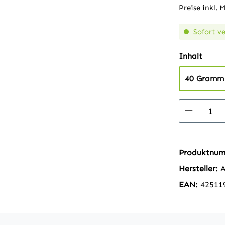
Preise inkl. 
Sofort ve
ausw
Inhalt
40 Gramm
Produkt
Produktnu
Hersteller:
A
EAN:
42511