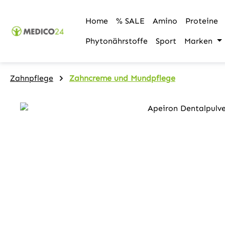
m Hauptinhalt springen
Zur Suche springen
Zur Hauptnavigation springen
Home
% SALE
Amino
Proteine
Phytonährstoffe
Sport
Marken
Zahnpflege
Zahncreme und Mundpflege
Bildergalerie überspringen