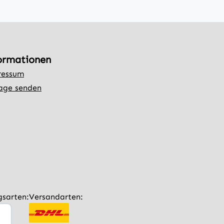
ormationen
ressum
age senden
gsarten:
Versandarten: