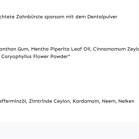
uchtete Zahnbürste sparsam mit dem Dentalpulver
ica, Xanthan Gum, Mentha Piperita Leaf Oil, Cinnamomum Z
 Caryophyllus Flower Powder*
, Pfefferminzöl, Zimtrinde Ceylon, Kardamom, Neem, Nelken