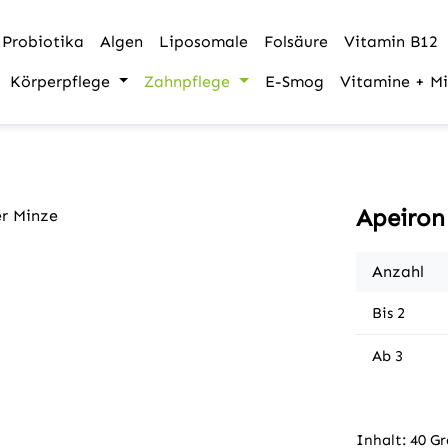
Probiotika
Algen
Liposomale
Folsäure
Vitamin B12
Körperpflege
Zahnpflege
E-Smog
Vitamine + Mi
Apeiron
Anzahl
Bis
2
Ab
3
Inhalt:
40 G