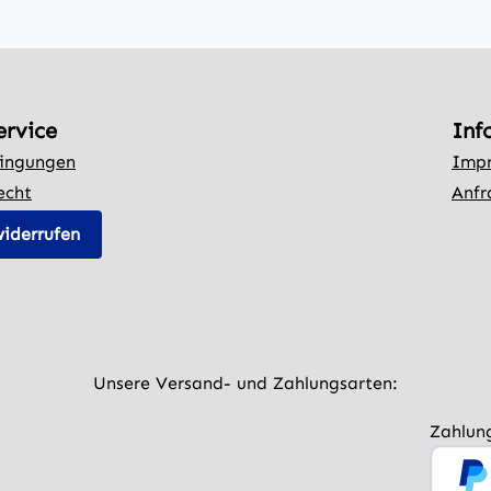
ervice
Inf
ingungen
Imp
echt
Anfr
widerrufen
Unsere Versand- und Zahlungsarten:
Zahlun