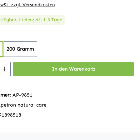
MwSt. zzgl. Versandkosten
rfügbar, Lieferzeit: 1-3 Tage
ählen
200 Gramm
 Anzahl: Gib den gewünschten Wert ein 
In den Warenkorb
mmer:
AP-9851
peiron natural care
91898518