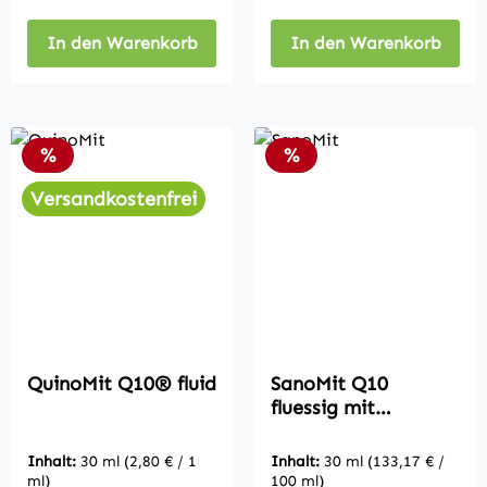
In den Warenkorb
In den Warenkorb
Rabatt
Rabatt
%
%
Versandkostenfrei
QuinoMit Q10® fluid
SanoMit Q10
fluessig mit
Ubiquinon
Inhalt:
30 ml
(2,80 € / 1
Inhalt:
30 ml
(133,17 € /
ml)
100 ml)