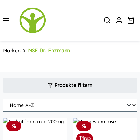
Zum Hauptinhalt springen
Wa
Marken
MSE Dr. Enzmann
Produkte filtern
Rabatt
Rabatt
%
%
Tipp