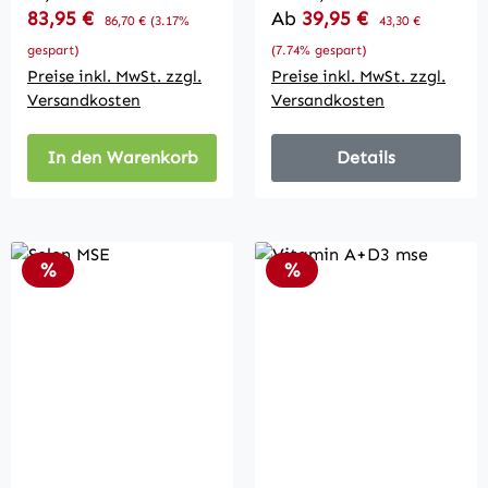
Verkaufspreis:
Verkaufspreis:
83,95 €
Regulärer Preis:
Ab
39,95 €
Regulärer Preis:
86,70 €
(3.17%
43,30 €
gespart)
(7.74% gespart)
Preise inkl. MwSt. zzgl.
Preise inkl. MwSt. zzgl.
Versandkosten
Versandkosten
In den Warenkorb
Details
Rabatt
Rabatt
%
%