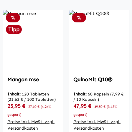
Rabatt
Rabatt
%
%
Tipp
Mangan mse
QuinoMit Q10®
Inhalt:
120 Tabletten
Inhalt:
60 Kapseln
(7,99 €
(21,63 € / 100 Tabletten)
/ 10 Kapseln)
Verkaufspreis:
Verkaufspreis:
25,95 €
Regulärer Preis:
47,95 €
Regulärer Preis:
27,10 €
(4.24%
49,50 €
(3.13%
gespart)
gespart)
Preise inkl. MwSt. zzgl.
Preise inkl. MwSt. zzgl.
Versandkosten
Versandkosten