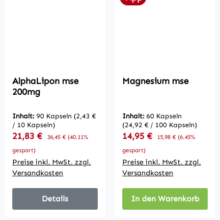
AlphaLipon mse
Magnesium mse
200mg
Inhalt:
90 Kapseln
(2,43 €
Inhalt:
60 Kapseln
/ 10 Kapseln)
(24,92 € / 100 Kapseln)
Verkaufspreis:
Verkaufspreis:
21,83 €
Regulärer Preis:
14,95 €
Regulärer Preis:
36,45 €
(40.11%
15,98 €
(6.45%
gespart)
gespart)
Preise inkl. MwSt. zzgl.
Preise inkl. MwSt. zzgl.
Versandkosten
Versandkosten
Details
In den Warenkorb