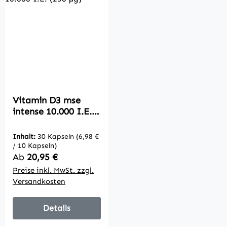
Vitamin D3 mse
intense 10.000 I.E.
(250 µg)
Inhalt:
30 Kapseln
(6,98 €
/ 10 Kapseln)
Regulärer Preis:
Ab
20,95 €
Preise inkl. MwSt. zzgl.
Versandkosten
Details