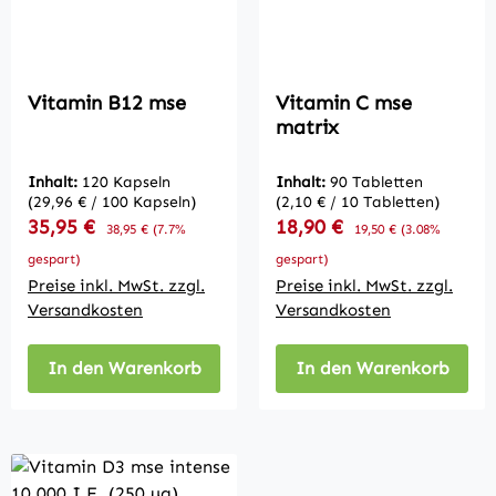
Vitamin B12 mse
Vitamin C mse
matrix
Inhalt:
120 Kapseln
Inhalt:
90 Tabletten
(29,96 € / 100 Kapseln)
(2,10 € / 10 Tabletten)
Verkaufspreis:
Verkaufspreis:
35,95 €
Regulärer Preis:
18,90 €
Regulärer Preis:
38,95 €
(7.7%
19,50 €
(3.08%
gespart)
gespart)
Preise inkl. MwSt. zzgl.
Preise inkl. MwSt. zzgl.
Versandkosten
Versandkosten
In den Warenkorb
In den Warenkorb