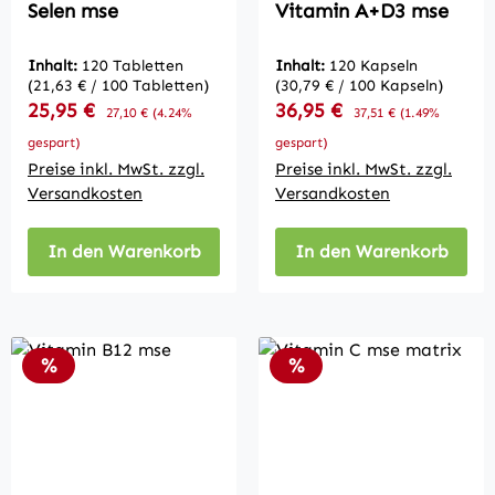
Selen mse
Vitamin A+D3 mse
Inhalt:
120 Tabletten
Inhalt:
120 Kapseln
(21,63 € / 100 Tabletten)
(30,79 € / 100 Kapseln)
Verkaufspreis:
Verkaufspreis:
25,95 €
Regulärer Preis:
36,95 €
Regulärer Preis:
27,10 €
(4.24%
37,51 €
(1.49%
gespart)
gespart)
Preise inkl. MwSt. zzgl.
Preise inkl. MwSt. zzgl.
Versandkosten
Versandkosten
In den Warenkorb
In den Warenkorb
Rabatt
Rabatt
%
%