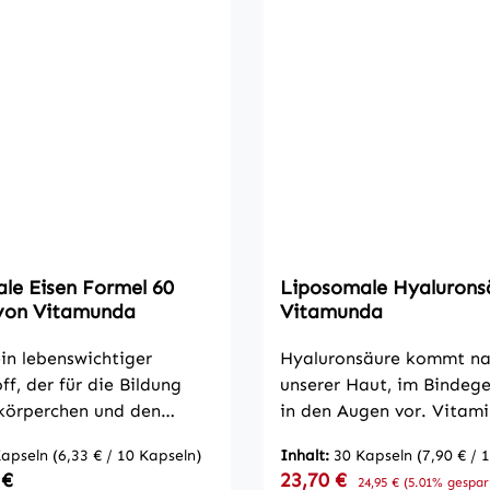
le Eisen Formel 60
Liposomale Hyalurons
von Vitamunda
Vitamunda
ein lebenswichtiger
Hyaluronsäure kommt nat
ff, der für die Bildung
unserer Haut, im Bindeg
tkörperchen und den
in den Augen vor. Vitami
ftransport im Körper
wiederum trägt zur norm
Kapseln
(6,33 € / 10 Kapseln)
Inhalt:
30 Kapseln
(7,90 € / 
bar ist. Ein Mangel zeigt
Kollagenbildung für die 
 Preis:
Verkaufspreis:
 €
23,70 €
Regulärer Preis:
24,95 €
(5.01% gespar
urch Müdigkeit,
Funktion der Haut und z