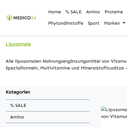
m Hauptinhalt springen
Zur Suche springen
Zur Hauptnavigation springen
Home
% SALE
Amino
Proteine
Phytonährstoffe
Sport
Marken
Liposomale
Alle liposomalen Nahrungsergänzungsmittel von Vitam
Spezialformeln, Multivitamine und Mineralstoffzusätze
Kategorien
% SALE
Amino