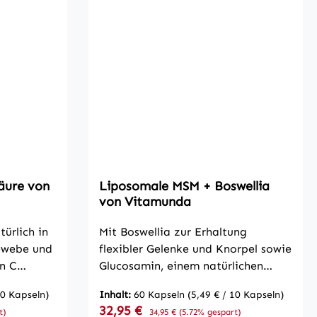
äure von
Liposomale MSM + Boswellia
von Vitamunda
ürlich in
Mit Boswellia zur Erhaltung
ewebe und
flexibler Gelenke und Knorpel sowie
n C
Glucosamin, einem natürlichen
alen
Bestandteil unseres Knorpels und
10 Kapseln)
Inhalt:
60 Kapseln
(5,49 € / 10 Kapseln)
normale
Bindegewebes. Die Kombination
Verkaufspreis:
32,95 €
Regulärer Preis:
t)
34,95 €
(5.72% gespart)
um Schutz
mit MSM und Bamboo Silica bietet