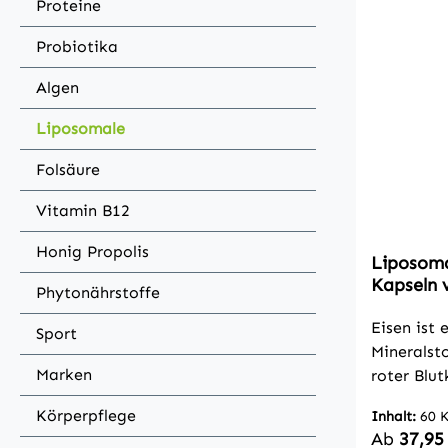
Proteine
Probiotika
Algen
Liposomale
Folsäure
Vitamin B12
Honig Propolis
Liposoma
Kapseln 
Phytonährstoffe
Eisen ist 
Sport
Mineralsto
Marken
roter Blu
Sauerstof
Körperpflege
Inhalt:
60 
unverzicht
Regulärer
Ab
37,95
sich oft d