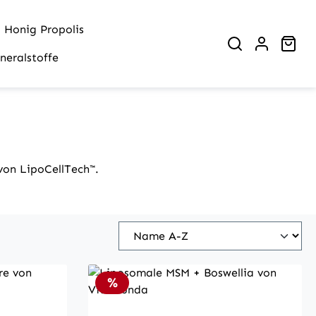
Honig Propolis
War
neralstoffe
von LipoCellTech™.
Rabatt
%