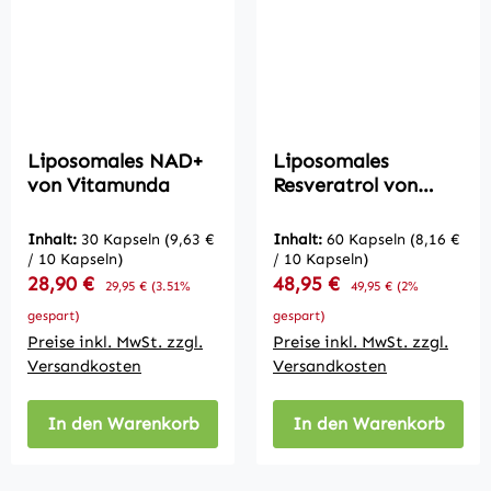
Liposomales NAD+
Liposomales
von Vitamunda
Resveratrol von
Vitamunda
Inhalt:
30 Kapseln
(9,63 €
Inhalt:
60 Kapseln
(8,16 €
/ 10 Kapseln)
/ 10 Kapseln)
Verkaufspreis:
Verkaufspreis:
28,90 €
Regulärer Preis:
48,95 €
Regulärer Preis:
29,95 €
(3.51%
49,95 €
(2%
gespart)
gespart)
Preise inkl. MwSt. zzgl.
Preise inkl. MwSt. zzgl.
Versandkosten
Versandkosten
In den Warenkorb
In den Warenkorb