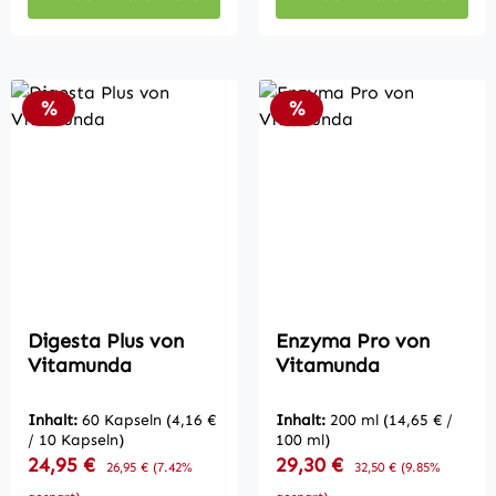
Rabatt
Rabatt
%
%
Digesta Plus von
Enzyma Pro von
Vitamunda
Vitamunda
Inhalt:
60 Kapseln
(4,16 €
Inhalt:
200 ml
(14,65 € /
/ 10 Kapseln)
100 ml)
Verkaufspreis:
Verkaufspreis:
24,95 €
Regulärer Preis:
29,30 €
Regulärer Preis:
26,95 €
(7.42%
32,50 €
(9.85%