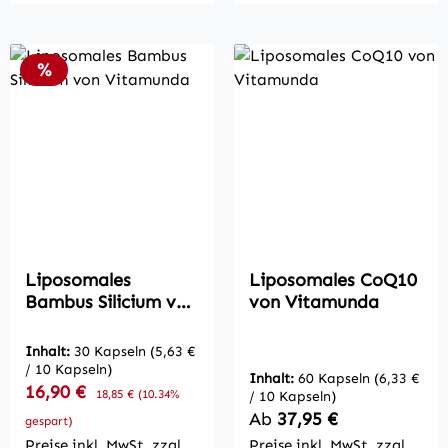
Rabatt
%
Liposomales
Liposomales CoQ10
Bambus Silicium von
von Vitamunda
Vitamunda
Inhalt:
30 Kapseln
(5,63 €
/ 10 Kapseln)
Inhalt:
60 Kapseln
(6,33 €
Verkaufspreis:
16,90 €
Regulärer Preis:
18,85 €
(10.34%
/ 10 Kapseln)
Regulärer Preis:
Ab
37,95 €
gespart)
Preise inkl. MwSt. zzgl.
Preise inkl. MwSt. zzgl.