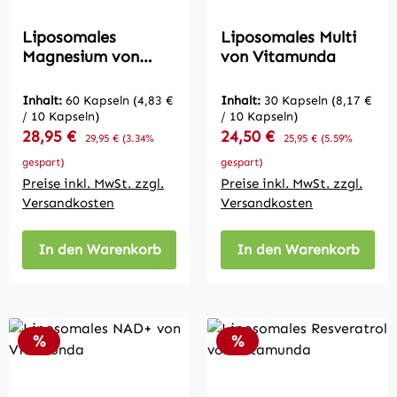
Liposomales
Liposomales Multi
Magnesium von
von Vitamunda
Vitamunda
Inhalt:
60 Kapseln
(4,83 €
Inhalt:
30 Kapseln
(8,17 €
/ 10 Kapseln)
/ 10 Kapseln)
Verkaufspreis:
Verkaufspreis:
28,95 €
Regulärer Preis:
24,50 €
Regulärer Preis:
29,95 €
(3.34%
25,95 €
(5.59%
gespart)
gespart)
Preise inkl. MwSt. zzgl.
Preise inkl. MwSt. zzgl.
Versandkosten
Versandkosten
In den Warenkorb
In den Warenkorb
Rabatt
Rabatt
%
%