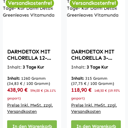
Versandkostenfrei
Versandkostenfrei
DARMDETOX MIT
DARMDETOX MIT
CHLORELLA 12-
CHLORELLA 3-
Tage-Kur Darmkur
Tage-Kur Darmkur
Inhalt:
3 Tage Kur
Inhalt:
3 Tage Kur
zur Darmreinigung
zur Darmreinigung
Inhalt:
1260 Gramm
Inhalt:
315 Gramm
(34,83 € / 100 Gramm)
(37,75 € / 100 Gramm)
Verkaufspreis:
Verkaufspreis:
438,90 €
Regulärer Preis:
118,90 €
Regulärer Preis:
594,00 €
(26.11%
148,50 €
(19.93%
gespart)
gespart)
Preise inkl. MwSt. zzgl.
Preise inkl. MwSt. zzgl.
Versandkosten
Versandkosten
In den Warenkorb
In den Warenkorb