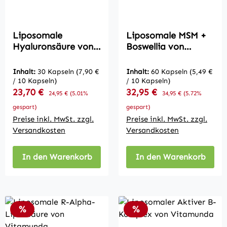
Liposomale
Liposomale MSM +
Hyaluronsäure von
Boswellia von
Vitamunda
Vitamunda
Inhalt:
30 Kapseln
(7,90 €
Inhalt:
60 Kapseln
(5,49 €
/ 10 Kapseln)
/ 10 Kapseln)
Verkaufspreis:
Verkaufspreis:
23,70 €
Regulärer Preis:
32,95 €
Regulärer Preis:
24,95 €
(5.01%
34,95 €
(5.72%
gespart)
gespart)
Preise inkl. MwSt. zzgl.
Preise inkl. MwSt. zzgl.
Versandkosten
Versandkosten
In den Warenkorb
In den Warenkorb
Rabatt
Rabatt
%
%