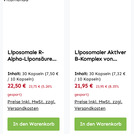
Liposomale R-
Liposomaler Aktiver
Alpha-Liponsäure
B-Komplex von
von Vitamunda
Vitamunda
Inhalt:
30 Kapseln
(7,50 €
Inhalt:
30 Kapseln
(7,32 €
/ 10 Kapseln)
/ 10 Kapseln)
Verkaufspreis:
Verkaufspreis:
22,50 €
Regulärer Preis:
21,95 €
Regulärer Preis:
23,75 €
(5.26%
23,95 €
(8.35%
gespart)
gespart)
Preise inkl. MwSt. zzgl.
Preise inkl. MwSt. zzgl.
Versandkosten
Versandkosten
In den Warenkorb
In den Warenkorb