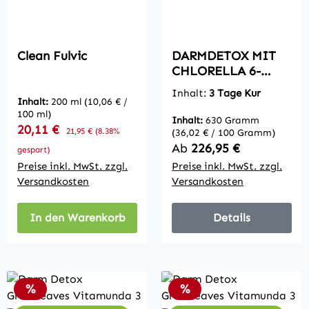
Clean Fulvic
DARMDETOX MIT
CHLORELLA 6-
Tage-Kur Darmkur
Inhalt:
3 Tage Kur
zur Darmreinigung
Inhalt:
200 ml
(10,06 € /
100 ml)
Inhalt:
630 Gramm
Verkaufspreis:
20,11 €
Regulärer Preis:
21,95 €
(8.38%
(36,02 € / 100 Gramm)
Regulärer Preis:
Ab
226,95 €
gespart)
Preise inkl. MwSt. zzgl.
Preise inkl. MwSt. zzgl.
Versandkosten
Versandkosten
In den Warenkorb
Details
Rabatt
Rabatt
%
%