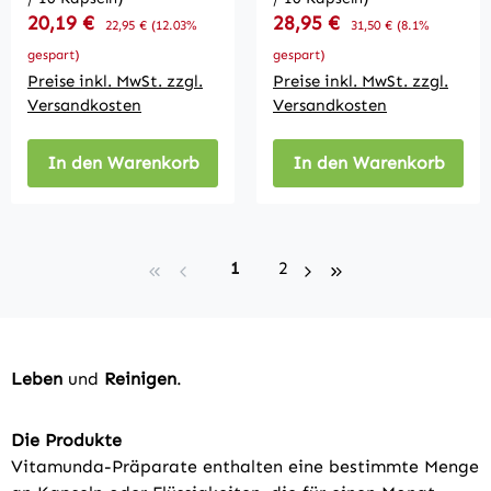
Verkaufspreis:
Verkaufspreis:
20,19 €
Regulärer Preis:
28,95 €
Regulärer Preis:
22,95 €
(12.03%
31,50 €
(8.1%
gespart)
gespart)
Preise inkl. MwSt. zzgl.
Preise inkl. MwSt. zzgl.
Versandkosten
Versandkosten
In den Warenkorb
In den Warenkorb
Seite
Seite
1
2
Leben
und
Reinigen
.
Die Produkte
Vitamunda-Präparate enthalten eine bestimmte Menge