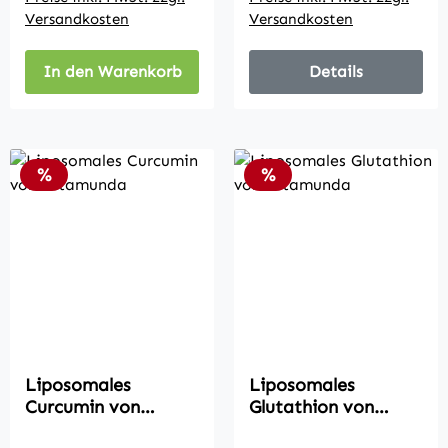
Versandkosten
Versandkosten
In den Warenkorb
Details
Rabatt
Rabatt
%
%
Liposomales
Liposomales
Curcumin von
Glutathion von
Vitamunda
Vitamunda