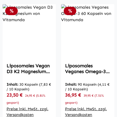
Rabatt
Rabatt
%
%
Liposomales Vegan
Liposomales
D3 K2 Magnesium
Veganes Omega-3
von Vitamunda
60 Kapseln von
Vitamunda
Inhalt:
30 Kapseln
(7,83 €
Inhalt:
90 Kapseln
(4,11 €
/ 10 Kapseln)
/ 10 Kapseln)
Verkaufspreis:
Verkaufspreis:
23,50 €
Regulärer Preis:
36,95 €
Regulärer Preis:
24,95 €
(5.81%
39,95 €
(7.51%
gespart)
gespart)
Preise inkl. MwSt. zzgl.
Preise inkl. MwSt. zzgl.
Versandkosten
Versandkosten