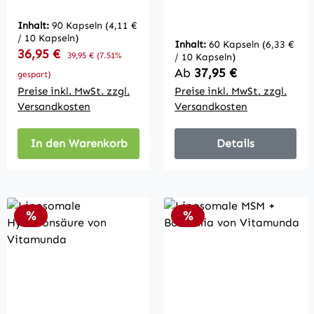
von Vitamunda
Inhalt:
90 Kapseln
(4,11 €
/ 10 Kapseln)
Inhalt:
60 Kapseln
(6,33 €
Verkaufspreis:
36,95 €
Regulärer Preis:
39,95 €
(7.51%
/ 10 Kapseln)
Regulärer Preis:
Ab
37,95 €
gespart)
Preise inkl. MwSt. zzgl.
Preise inkl. MwSt. zzgl.
Versandkosten
Versandkosten
In den Warenkorb
Details
Rabatt
Rabatt
%
%