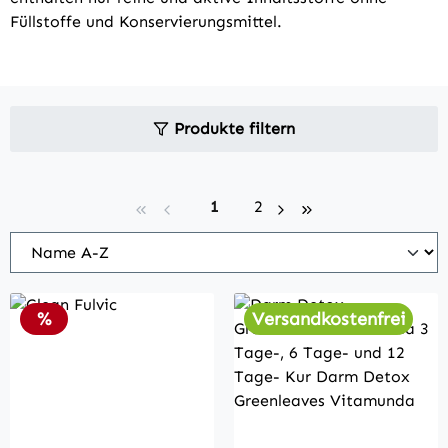
Füllstoffe und Konservierungsmittel.
Produkte filtern
Seite
Seite
1
2
Rabatt
%
Versandkostenfrei