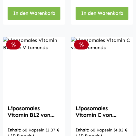
In den Warenkorb
In den Warenkorb
Rabatt
Rabatt
%
%
Liposomales
Liposomales
Vitamin B12 von
Vitamin C von
Vitamunda
Vitamunda
Inhalt:
60 Kapseln
(3,37 €
Inhalt:
60 Kapseln
(4,83 €
/ 10 Kapseln)
/ 10 Kapseln)