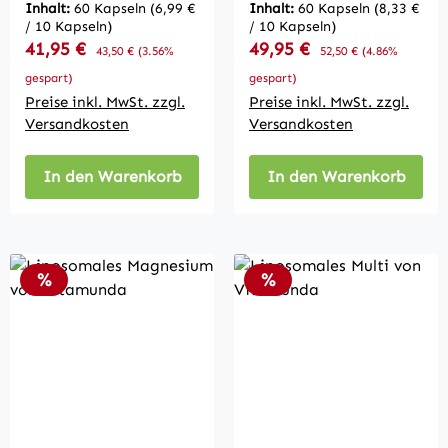
Inhalt:
60 Kapseln
(6,99 €
Inhalt:
60 Kapseln
(8,33 €
/ 10 Kapseln)
/ 10 Kapseln)
Verkaufspreis:
Verkaufspreis:
41,95 €
Regulärer Preis:
49,95 €
Regulärer Preis:
43,50 €
(3.56%
52,50 €
(4.86%
gespart)
gespart)
Preise inkl. MwSt. zzgl.
Preise inkl. MwSt. zzgl.
Versandkosten
Versandkosten
In den Warenkorb
In den Warenkorb
Rabatt
Rabatt
%
%