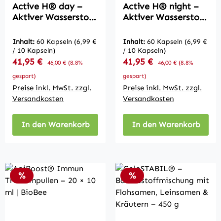
Active H® day –
Active H® night –
Aktiver Wasserstoff,
Aktiver Wasserstoff
Kalium & Vitamin B6
für die Nacht – 60
– 60 Kapseln – Dr.
Kapseln – Dr.
Inhalt:
60 Kapseln
(6,99 €
Inhalt:
60 Kapseln
(6,99 €
Reinwald Vital
Reinwald Vital
/ 10 Kapseln)
/ 10 Kapseln)
Verkaufspreis:
Verkaufspreis:
41,95 €
Regulärer Preis:
41,95 €
Regulärer Preis:
46,00 €
(8.8%
46,00 €
(8.8%
gespart)
gespart)
Preise inkl. MwSt. zzgl.
Preise inkl. MwSt. zzgl.
Versandkosten
Versandkosten
In den Warenkorb
In den Warenkorb
Rabatt
Rabatt
%
%