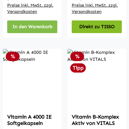
Preise inkl. MwSt. zzgl.
Preise inkl. MwSt. zzgl.
Versandkosten
Versandkosten
In den Warenkorb
Direkt zu TISSO
Rabatt
Rabatt
%
%
Tipp
Vitamin A 4000 IE
Vitamin B-Komplex
Softgelkapseln
Aktiv von VITALS