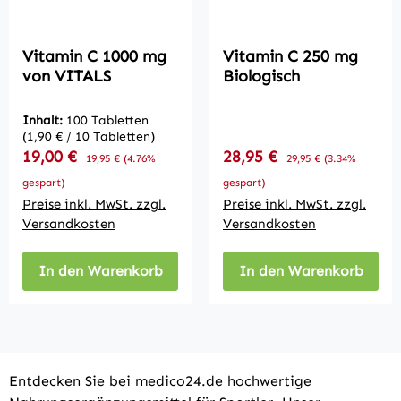
Vitamin C 1000 mg
Vitamin C 250 mg
von VITALS
Biologisch
Inhalt:
100 Tabletten
(1,90 € / 10 Tabletten)
Verkaufspreis:
Verkaufspreis:
19,00 €
Regulärer Preis:
28,95 €
Regulärer Preis:
19,95 €
(4.76%
29,95 €
(3.34%
gespart)
gespart)
Preise inkl. MwSt. zzgl.
Preise inkl. MwSt. zzgl.
Versandkosten
Versandkosten
In den Warenkorb
In den Warenkorb
Entdecken Sie bei medico24.de hochwertige