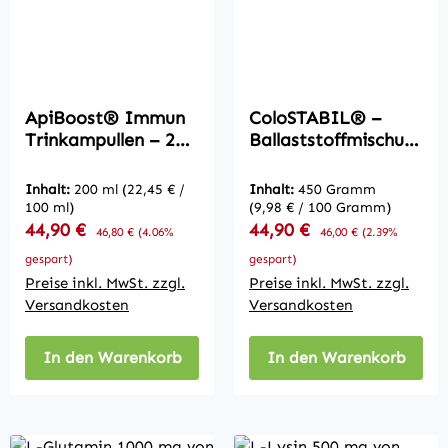
ApiBoost® Immun
ColoSTABIL® –
Trinkampullen – 20
Ballaststoffmischun
× 10 ml | BioBee
g mit Flohsamen,
Leinsamen &
Inhalt:
200 ml
(22,45 € /
Inhalt:
450 Gramm
Kräutern – 450 g
100 ml)
(9,98 € / 100 Gramm)
Verkaufspreis:
Verkaufspreis:
44,90 €
Regulärer Preis:
44,90 €
Regulärer Preis:
46,80 €
(4.06%
46,00 €
(2.39%
gespart)
gespart)
Preise inkl. MwSt. zzgl.
Preise inkl. MwSt. zzgl.
Versandkosten
Versandkosten
In den Warenkorb
In den Warenkorb