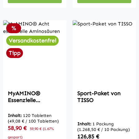
Rabatt
%
Versandkostenfrei
Tipp
MyAMINO®
Sport-Paket von
Essenzielle
TISSO
Aminosäuren – 8
Aminosäuren – 120
Inhalt:
120 Tabletten
Presslinge – Dr.
(49,08 € / 100 Tabletten)
Inhalt:
1 Packung
Reinwald Vital
Verkaufspreis:
58,90 €
Regulärer Preis:
59,90 €
(1.67%
(1.268,50 € / 10 Packung)
Regulärer Preis:
126,85 €
gespart)