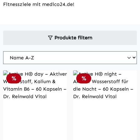
Fitnessziele mit medico24.de!
Produkte filtern
Rabatt
Rabatt
%
%