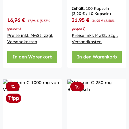
Inhalt:
100 Kapseln
(3,20 € / 10 Kapseln)
Verkaufspreis:
Verkaufspreis:
16,96 €
Regulärer Preis:
31,95 €
Regulärer Preis:
17,96 €
(5.57%
34,95 €
(8.58%
gespart)
gespart)
Preise inkl. MwSt. zzgl.
Preise inkl. MwSt. zzgl.
Versandkosten
Versandkosten
In den Warenkorb
In den Warenkorb
Rabatt
Rabatt
%
%
Tipp