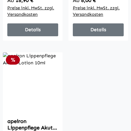
Regulärer Preis:
Regulärer Preis:
Ab
18,90 €
Ab
8,00 €
Preise inkl. MwSt. zzgl.
Preise inkl. MwSt. zzgl.
Versandkosten
Versandkosten
Details
Details
Rabatt
%
apeiron
Lippenpflege Akut -