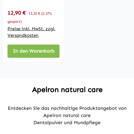
Lotion 10ml
Verkaufspreis:
12,90 €
Regulärer Preis:
13,20 €
(2.27%
gespart)
Preise inkl. MwSt. zzgl.
Versandkosten
In den Warenkorb
Apeiron natural care
Entdecken Sie das nachhaltige Produktangebot von
Apeiron natural care
Dentalpulver und Mundpflege