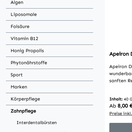
Algen
Liposomale
Folsäure
Vitamin B12
Honig Propolis
Apeiron 
Phytonährstoffe
Apeiron D
wunderbar
Sport
sanften R
Marken
empfindli
Zähnen. 
Körperpflege
Inhalt:
40 
Nelke bil
Regulärer
Ab
8,00 
Kompositi
Zahnpflege
Preise ink
Atems, si
Interdentalbürsten
das Zahnf
Zahnfleis