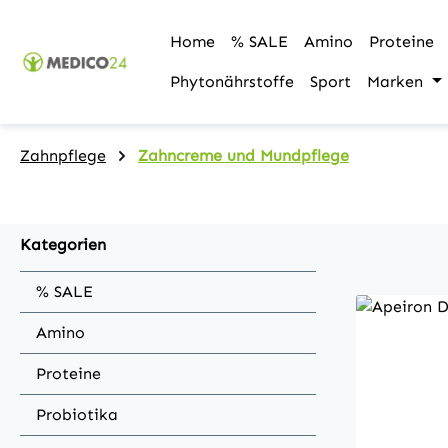
m Hauptinhalt springen
Zur Suche springen
Zur Hauptnavigation springen
Home
% SALE
Amino
Proteine
Phytonährstoffe
Sport
Marken
Zahnpflege
Zahncreme und Mundpflege
Kategorien
% SALE
Amino
Proteine
Probiotika