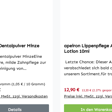
Dentalpulver Minze
apeiron Lippenpflege 
Lotion 10ml
entalpulver MinzeEine
Letzte Chance: Dieser Ar
e, milde Zahnpflege zur
verabschiedet sich bald 
einigung von
unserem Sortiment.für tr
chem Zahnfleisch und
rissig, schuppige, jucken
Kardamom, Neem und
Gramm
(1,05 € / 10 Gramm)
Herpes neigende Lippen
den eine optimale
 Preis:
Verkaufspreis:
€
12,90 €
Regulärer Preis:
13,20 €
(2.27% gespar
Mundwinkel Beschreibun
on zur Verbesserung des
l. MwSt. zzgl. Versandkosten
Preise inkl. MwSt. zzgl. Ve
Auromère® Lippenpflege
e kräftigen und stärken
Lotion mit speziellen
leisch und beugen
Details
In den Warenko
Pflanzenwirkstoffen aus 
chentzündungen vor.