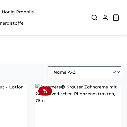
Honig Propolis
War
neralstoffe
Rabatt
%