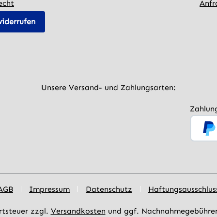
echt
Anfr
Bestandteile: Wasser, Gly
Salbeiextrakt*, Nelkenblü
widerrufen
Canola Öl, Neem Extrakt
Pfefferminzöl*, natürlich
Gelbildner, Zitronensäure
Alkohol***, Natriumbenz
Kaliumsorbat * aus kontro
biologischem Anbau ** pf
Unsere Versand- und Zahlungsarten:
*** Bestandteil der
Pflanzenextrakte Vegan
Zahlun
AGB
Impressum
Datenschutz
Haftungsausschlus
rtsteuer zzgl.
Versandkosten
und ggf. Nachnahmegebühren,