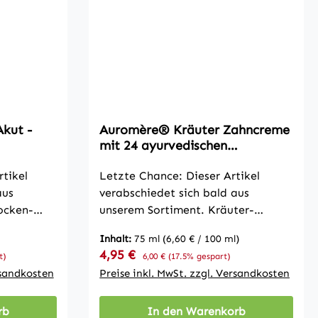
Akut -
Auromère® Kräuter Zahncreme
mit 24 ayurvedischen
Pflanzenextrakten, 75ml
tikel
Letzte Chance: Dieser Artikel
aus
verabschiedet sich bald aus
ocken-
unserem Sortiment. Kräuter-
de und zu
Zahncremenatürliche Pflege mit 24
Inhalt:
75 ml
(6,60 € / 100 ml)
 &
ayurvedischen Pflanzenextrakten
Verkaufspreis:
4,95 €
Regulärer Preis:
t)
6,00 €
(17.5% gespart)
gApeiron
Perfekt gepflegte Zähne – lang
rsandkosten
Preise inkl. MwSt. zzgl. Versandkosten
 Akut-
anhaltende Frische.Auromère®
Kräuter-Zahncreme ist eine
rb
In den Warenkorb
Alpenrose
Komposition aus 24 wertvollen