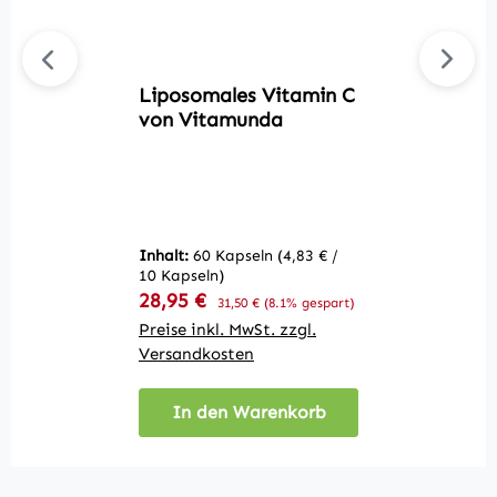
Liposomales Vitamin C
L
von Vitamunda
V
In
10
Inhalt:
60 Kapseln
(4,83 € /
V
2
10 Kapseln)
Verkaufspreis:
28,95 €
Regulärer Preis:
31,50 €
(8.1% gespart)
ge
Preise inkl. MwSt. zzgl.
Pr
Versandkosten
V
In den Warenkorb