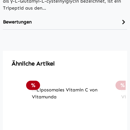
als γ-L-Glutamyl-L-cysteinylglycin bezeichnet, ist ein
Tripeptid aus den…
Bewertungen
Produktgalerie überspringen
Ähnliche Artikel
Rabatt
Rab
%
%