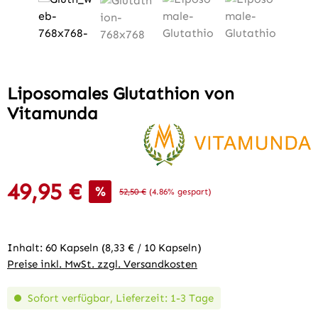
Liposomales Glutathion von
Vitamunda
49,95 €
Verkaufspreis:
%
Regulärer Preis:
52,50 €
(4.86% gespart)
Inhalt:
60 Kapseln
(8,33 € / 10 Kapseln)
Preise inkl. MwSt. zzgl. Versandkosten
Sofort verfügbar, Lieferzeit: 1-3 Tage