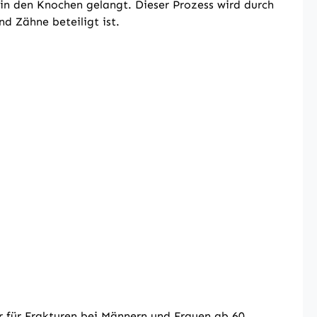
 in den Knochen gelangt. Dieser Prozess wird durch
d Zähne beteiligt ist.
or für Frakturen bei Männern und Frauen ab 60