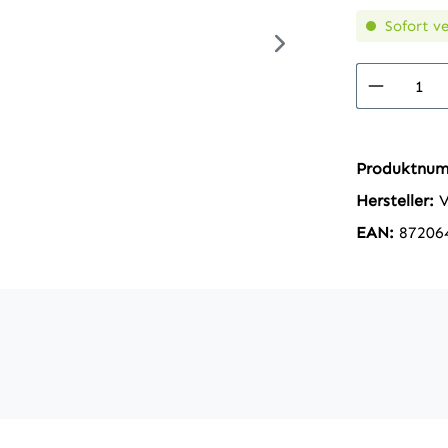
Sofort ve
Produkt
Produktnu
Hersteller:
EAN:
87206