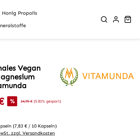
Honig Propolis
War
neralstoffe
ales Vegan
Magnesium
tamunda
€
is:
%
Regulärer Preis:
24,95 €
(5.81% gespart)
apseln
(7,83 € / 10 Kapseln)
MwSt. zzgl. Versandkosten