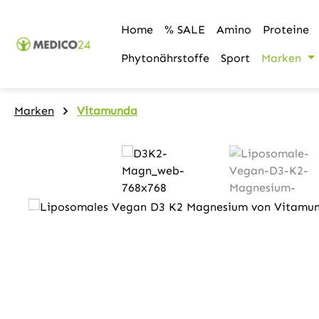
m Hauptinhalt springen
Zur Suche springen
Zur Hauptnavigation springen
Home
% SALE
Amino
Proteine
Phytonährstoffe
Sport
Marken
Marken
Vitamunda
Bildergalerie überspringen