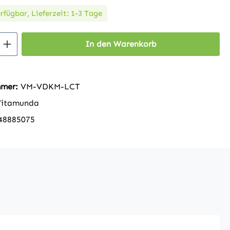
rfügbar, Lieferzeit: 1-3 Tage
 Anzahl: Gib den gewünschten Wert ein 
In den Warenkorb
mmer:
VM-VDKM-LCT
Vitamunda
48885075