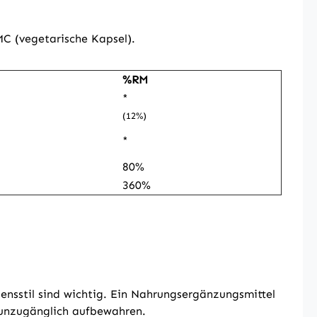
C (vegetarische Kapsel).
%RM
*
(12%)
*
80%
360%
nsstil sind wichtig. Ein Nahrungsergänzungsmittel
r unzugänglich aufbewahren.