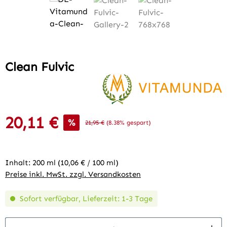
Clean Fulvic
20,11 €
Verkaufspreis:
%
Regulärer Preis:
21,95 €
(8.38% gespart)
Inhalt:
200 ml
(10,06 € / 100 ml)
Preise inkl. MwSt. zzgl. Versandkosten
Sofort verfügbar, Lieferzeit: 1-3 Tage
Produkt Anzahl: Gib den gewünschten Wert 