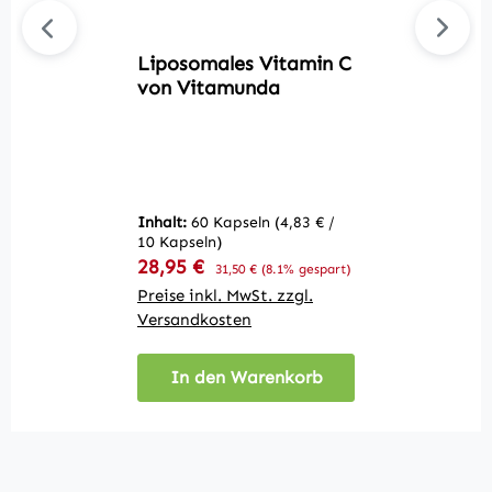
Liposomales Vitamin C
L
von Vitamunda
V
In
10
Inhalt:
60 Kapseln
(4,83 € /
V
2
10 Kapseln)
Verkaufspreis:
28,95 €
Regulärer Preis:
31,50 €
(8.1% gespart)
ge
Preise inkl. MwSt. zzgl.
Pr
Versandkosten
V
In den Warenkorb