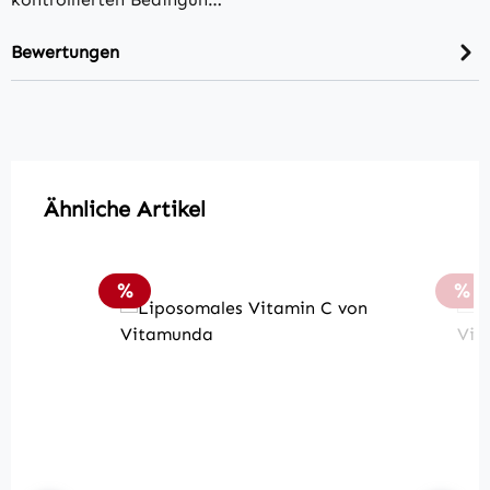
Bewertungen
Produktgalerie überspringen
Ähnliche Artikel
Rabatt
Rab
%
%