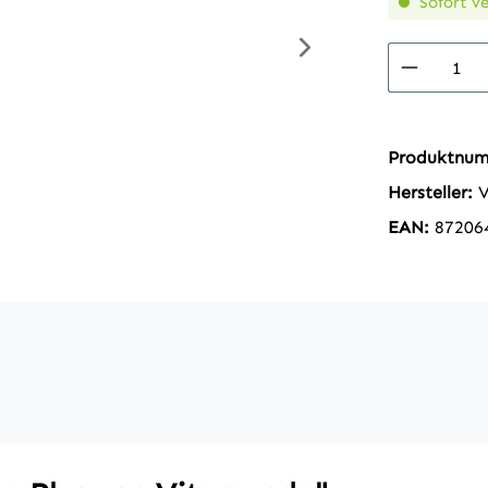
Sofort ve
Produkt
Produktnu
Hersteller:
EAN:
87206