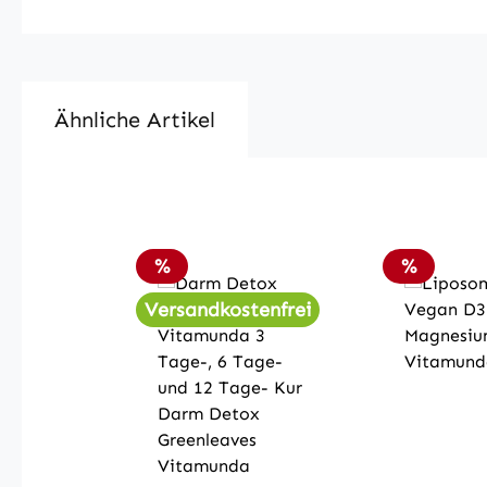
Ähnliche Artikel
Produktgalerie überspringen
Rabatt
Rabatt
%
%
Versandkostenfrei