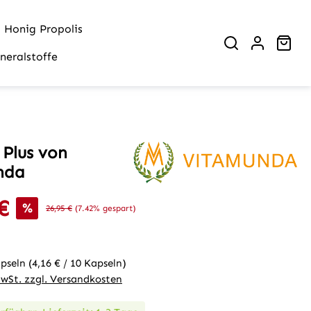
Honig Propolis
War
neralstoffe
 Plus von
nda
€
is:
%
Regulärer Preis:
26,95 €
(7.42% gespart)
apseln
(4,16 € / 10 Kapseln)
MwSt. zzgl. Versandkosten