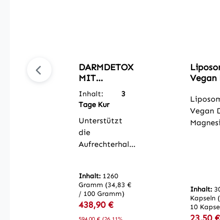
DARMDETOX
Liposo
MIT
Vegan 
CHLORELLA
Magne
Inhalt:
3
12-Tage-Kur
von
Liposom
Tage Kur
Darmkur zur
Vitam
Vegan 
Darmreinigun
Unterstützt
Magnes
g
die
kelnumm
Aufrechterhalt
M-03 Di
ung einer
Kombin
gesunden
der Vit
Inhalt:
1260
Verdauung*
D3 (Veg
Gramm
(34,83 €
Inhalt:
3
100%
und K2 
/ 100 Gramm)
Kapseln
natürliche
Verkaufspreis:
438,90 €
Regulärer Preis:
mit
10 Kapse
Inhaltsstoff
Verkauf
Magnes
23,50 
594,00 €
(26.11%