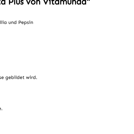
ta Plus von Vitamunda"
lia und Pepsin
se gebildet wird.
e.