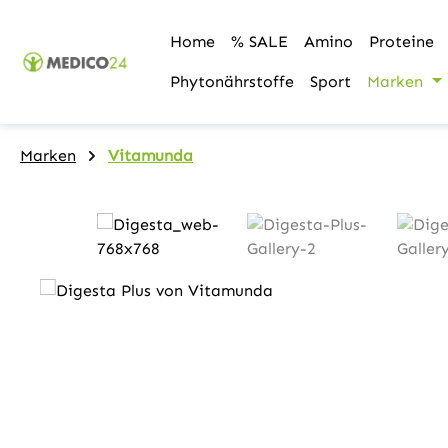
m Hauptinhalt springen
Zur Suche springen
Zur Hauptnavigation springen
Home
% SALE
Amino
Proteine
Phytonährstoffe
Sport
Marken
Marken
Vitamunda
Bildergalerie überspringen