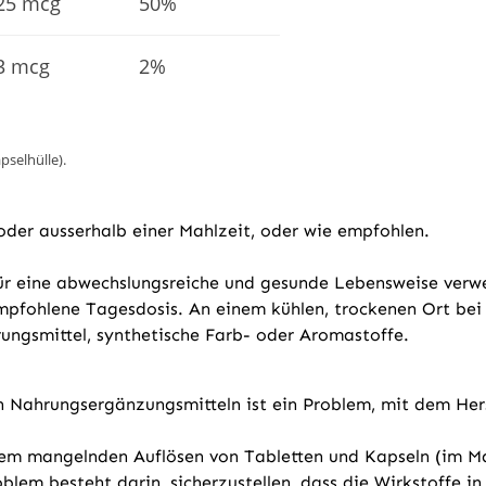
25 mcg
50%
3 mcg
2%
pselhülle).
der ausserhalb einer Mahlzeit, oder wie empfohlen.
 für eine abwechslungsreiche und gesunde Lebensweise ver
empfohlene Tagesdosis. An einem kühlen, trockenen Ort b
ungsmittel, synthetische Farb- oder Aromastoffe.
 Nahrungsergänzungsmitteln ist ein Problem, mit dem Hers
einem mangelnden Auflösen von Tabletten und Kapseln (im M
m besteht darin, sicherzustellen, dass die Wirkstoffe in 