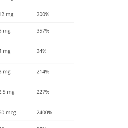
12 mg
200%
5 mg
357%
4 mg
24%
3 mg
214%
2,5 mg
227%
60 mcg
2400%