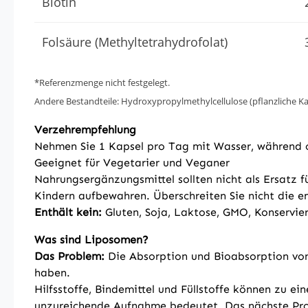
Biotin
Folsäure (Methyltetrahydrofolat)
*Referenzmenge nicht festgelegt.
Andere Bestandteile: Hydroxypropylmethylcellulose (pflanzliche Ka
Verzehrempfehlung
Nehmen Sie 1 Kapsel pro Tag mit Wasser, während o
Geeignet für Vegetarier und Veganer
Nahrungsergänzungsmittel sollten nicht als Ersatz
Kindern aufbewahren. Überschreiten Sie nicht die 
Enthält kein:
Gluten, Soja, Laktose, GMO, Konservier
Was sind Liposomen?
Das Problem:
Die Absorption und Bioabsorption von
haben.
Hilfsstoffe, Bindemittel und Füllstoffe können zu 
unzureichende Aufnahme bedeutet. Das nächste Proble