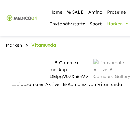
m Hauptinhalt springen
Zur Suche springen
Zur Hauptnavigation springen
Home
% SALE
Amino
Proteine
Phytonährstoffe
Sport
Marken
Marken
Vitamunda
Bildergalerie überspringen