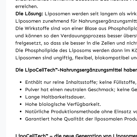
erreichen.
Die Lösung:
Liposomen werden seit langem als wirks
Liposomen zunehmend für Nahrungsergänzungsmitt
Die Wirkstoffe sind von einer Blase aus Phospholipi
und können so den Verdauungsprozess besser überst
freigesetzt, so dass sie besser in die Zellen und n
Die Phospholipide des Liposoms werden dann im Kör
Liposomen sind ungiftig, flexibel, biokompatibel u
Die LipoCellTech™-Nahrungsergänzungsmittel haben d
Enthält nur reine Inhaltsstoffe; keine Füllstoff
Pulver hat einen neutralen Geschmack; keine Ge
Lange Haltbarkeitsdauer.
Hohe biologische Verfügbarkeit.
Natürliche Produktionsmethode ohne Einsatz vo
Garantiert hohe Qualität der liposomalen Prod
LipoCellTech™ – die neue Generation von Liposomen