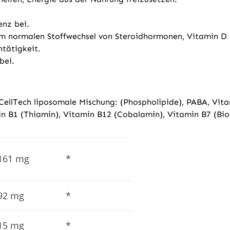
.
enz bei.
m normalen Stoffwechsel von Steroidhormonen, Vitamin D 
ntätigkeit.
bei.
oCellTech liposomale Mischung: (Phospholipide), PABA, Vita
in B1 (Thiamin), Vitamin B12 (Cobalamin), Vitamin B7 (Biot
161 mg
*
92 mg
*
15 mg
*