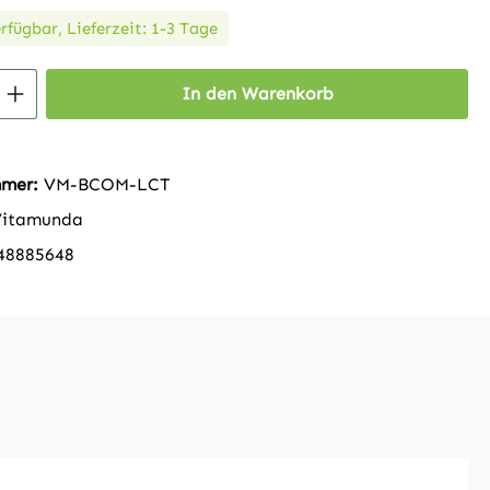
rfügbar, Lieferzeit: 1-3 Tage
 Anzahl: Gib den gewünschten Wert ein 
In den Warenkorb
mmer:
VM-BCOM-LCT
Vitamunda
48885648