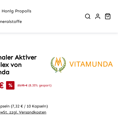
Honig Propolis
War
neralstoffe
aler Aktiver
lex von
nda
€
is:
%
Regulärer Preis:
23,95 €
(8.35% gespart)
apseln
(7,32 € / 10 Kapseln)
MwSt. zzgl. Versandkosten