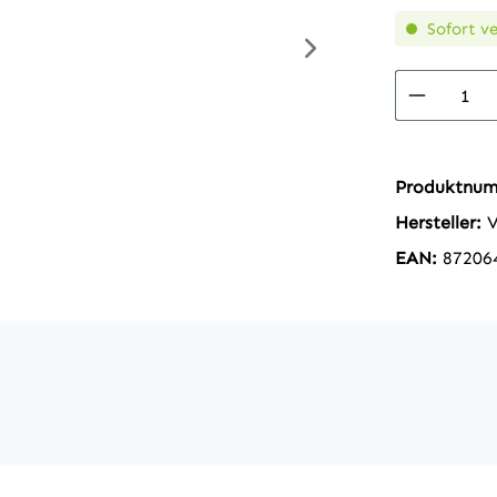
Sofort ve
Produkt
Produktnu
Hersteller:
EAN:
87206