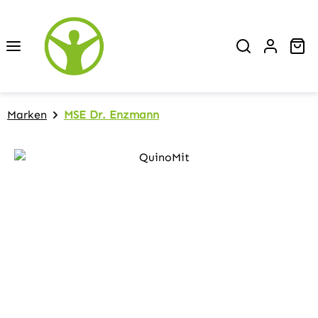
Zum Hauptinhalt springen
Wa
Marken
MSE Dr. Enzmann
Bildergalerie überspringen