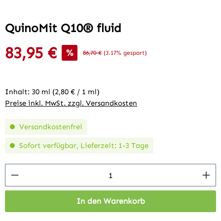
QuinoMit Q10® fluid
83,95 €
Verkaufspreis:
%
Regulärer Preis:
86,70 €
(3.17% gespart)
Inhalt:
30 ml
(2,80 € / 1 ml)
Preise inkl. MwSt. zzgl. Versandkosten
Versandkostenfrei
Sofort verfügbar, Lieferzeit: 1-3 Tage
Produkt Anzahl: Gib den gewünschten Wert 
In den Warenkorb