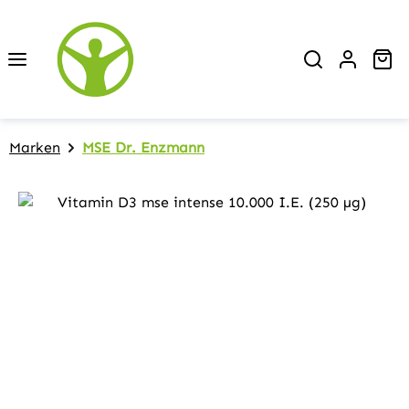
Zum Hauptinhalt springen
Wa
Marken
MSE Dr. Enzmann
Bildergalerie überspringen