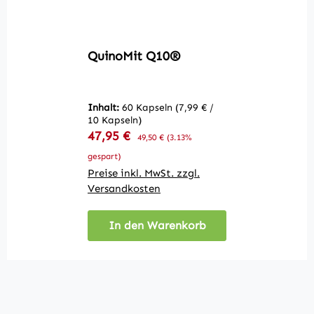
QuinoMit Q10®
Inhalt:
60 Kapseln
(7,99 € /
10 Kapseln)
Verkaufspreis:
47,95 €
Regulärer Preis:
49,50 €
(3.13%
gespart)
Preise inkl. MwSt. zzgl.
Versandkosten
In den Warenkorb