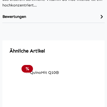
hochkonzentriert…
Bewertungen
Produktgalerie überspringen
Ähnliche Artikel
Rabatt
%