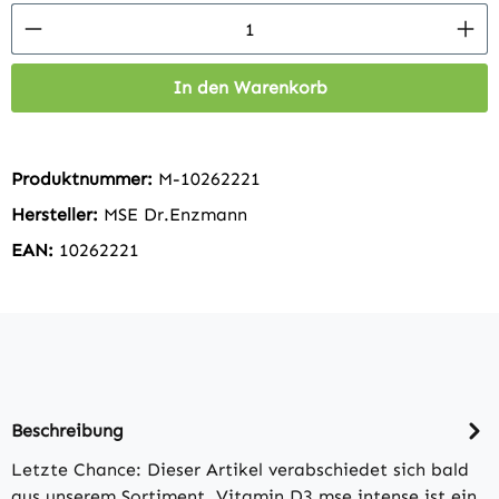
Produkt Anzahl: Gib den gewünschten Wert 
In den Warenkorb
Produktnummer:
M-10262221
Hersteller:
MSE Dr.Enzmann
EAN:
10262221
Beschreibung
Letzte Chance: Dieser Artikel verabschiedet sich bald
aus unserem Sortiment. Vitamin D3 mse intense ist ein