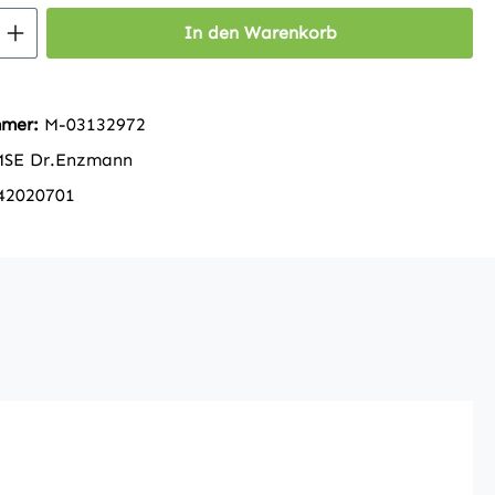
 Anzahl: Gib den gewünschten Wert ein 
In den Warenkorb
mmer:
M-03132972
MSE Dr.Enzmann
42020701