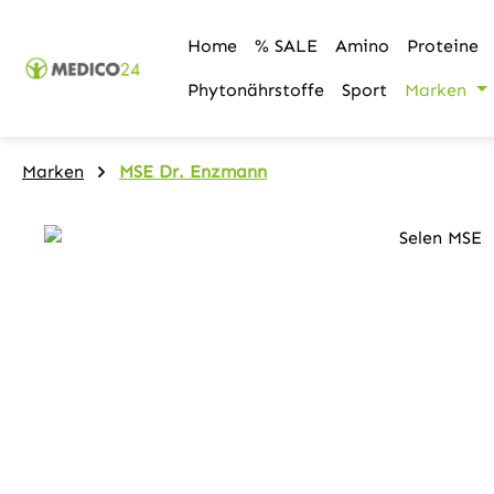
m Hauptinhalt springen
Zur Suche springen
Zur Hauptnavigation springen
Home
% SALE
Amino
Proteine
Phytonährstoffe
Sport
Marken
Marken
MSE Dr. Enzmann
Bildergalerie überspringen