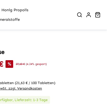
Honig Propolis
War
neralstoffe
se
€
is:
%
Regulärer Preis:
27,10 €
(4.24% gespart)
Tabletten
(21,63 € / 100 Tabletten)
MwSt. zzgl. Versandkosten
rfügbar, Lieferzeit: 1-3 Tage