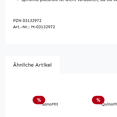
PZN 03132972
Art.-Nr.: M-03132972
Ähnliche Artikel
Produktgalerie überspringen
Rabatt
Rabatt
%
%