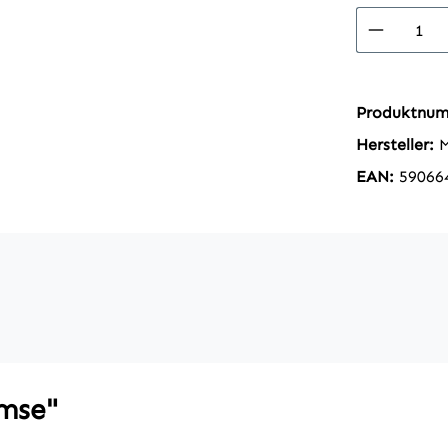
Produkt
Produktnu
Hersteller:
EAN:
59066
 mse"