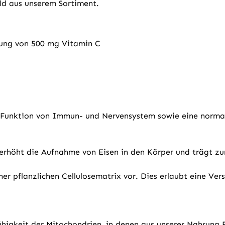
ald aus unserem Sortiment.
zung von 500 mg Vitamin C
 Funktion von Immun- und Nervensystem sowie eine normal
, erhöht die Aufnahme von Eisen in den Körper und trägt z
iner pflanzlichen Cellulosematrix vor. Dies erlaubt eine V
sfähigkeit der Mitochondrien, in denen aus unserer Nahrun