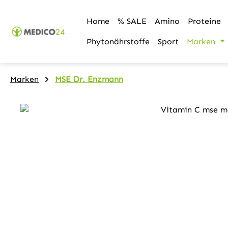
m Hauptinhalt springen
Zur Suche springen
Zur Hauptnavigation springen
Home
% SALE
Amino
Proteine
Phytonährstoffe
Sport
Marken
Marken
MSE Dr. Enzmann
Bildergalerie überspringen