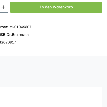
 Anzahl: Gib den gewünschten Wert ein 
In den Warenkorb
mmer:
M-01046607
MSE Dr.Enzmann
42020817