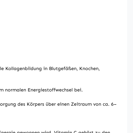
e Kollagenbildung in Blutgefäßen, Knochen,
um normalen Energiestoffwechsel bei.
ersorgung des Körpers über einen Zeitraum von ca. 6–
g Energie gewonnen wird. Vitamin C gehört zu den