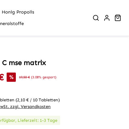
Honig Propolis
War
neralstoffe
 C mse matrix
€
is:
%
Regulärer Preis:
19,50 €
(3.08% gespart)
abletten
(2,10 € / 10 Tabletten)
MwSt. zzgl. Versandkosten
rfügbar, Lieferzeit: 1-3 Tage