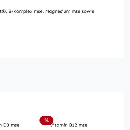
Mit®, B-Komplex mse, Magnesium mse sowie
Rabatt
%