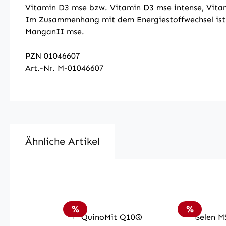
Vitamin D3 mse bzw. Vitamin D3 mse intense, Vitam
Im Zusammenhang mit dem Energiestoffwechsel ist
ManganII mse.
PZN 01046607
Art.-Nr. M-01046607
Ähnliche Artikel
Produktgalerie überspringen
Rabatt
Rabatt
%
%