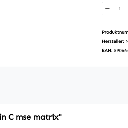
Produkt
Produktnu
Hersteller:
EAN:
59066
in C mse matrix"