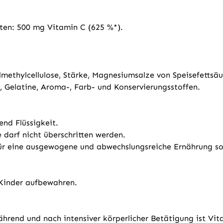
lten: 500 mg Vitamin C (625 %*).
methylcellulose, Stärke, Magnesiumsalze von Speisefettsäure
e, Gelatine, Aroma-, Farb- und Konservierungsstoffen.
end Flüssigkeit.
darf nicht überschritten werden.
 für eine ausgewogene und abwechslungsreiche Ernährung s
 Kinder aufbewahren.
rend und nach intensiver körperlicher Betätigung ist Vit