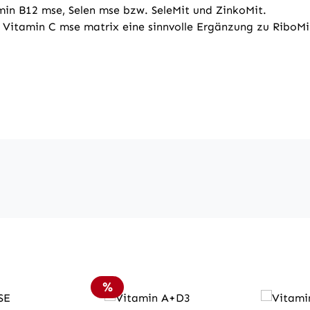
in B12 mse, Selen mse bzw. SeleMit und ZinkoMit.
 Vitamin C mse matrix eine sinnvolle Ergänzung zu Ribo
Rabatt
%