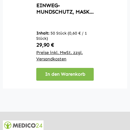
EINWEG-
MUNDSCHUTZ, MASKE
TYP II, 50ER-PACK
Inhalt:
50 Stück
(0,60 € / 1
Stück)
Regulärer Preis:
29,90 €
Preise inkl. MwSt. zzgl.
Versandkosten
In den Warenkorb