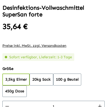
Desinfektions-Vollwaschmittel
SuperSan forte
35,64 €
Regulärer Preis:
Preise inkl. MwSt. zzgl. Versandkosten
Sofort verfügbar, Lieferzeit: 1-3 Tage
auswählen
Größe
3,5kg Eimer
20kg Sack
100 g Beutel
450g Dose
Produkt Anzahl: Gib den gewünschten Wert 