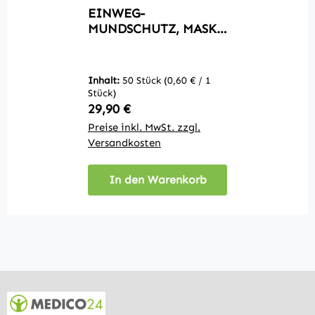
EINWEG-
MUNDSCHUTZ, MASKE
TYP II, 50ER-PACK
Inhalt:
50 Stück
(0,60 € / 1
Stück)
Regulärer Preis:
29,90 €
Preise inkl. MwSt. zzgl.
Versandkosten
In den Warenkorb