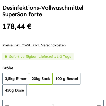
Desinfektions-Vollwaschmittel
SuperSan forte
178,44 €
Regulärer Preis:
Preise inkl. MwSt. zzgl. Versandkosten
Sofort verfügbar, Lieferzeit: 1-3 Tage
auswählen
Größe
3,5kg Eimer
20kg Sack
100 g Beutel
450g Dose
Produkt Anzahl: Gib den gewünschten Wert 