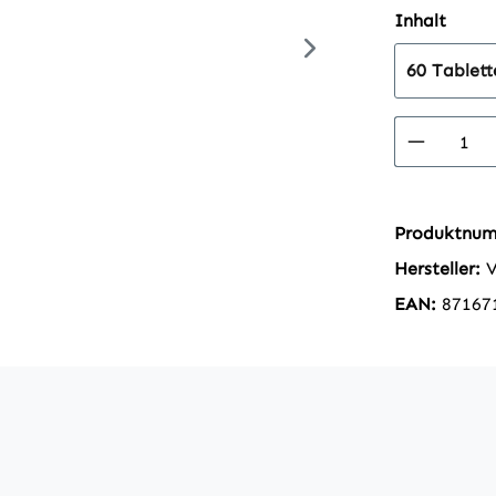
ausw
Inhalt
60 Tablett
Produkt
Produktnu
Hersteller:
EAN:
87167