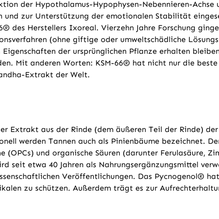
unktion der Hypothalamus-Hypophysen-Nebennieren-Achse 
 und zur Unterstützung der emotionalen Stabilität einges
des Herstellers Ixoreal. Vierzehn Jahre Forschung gingen
ionsverfahren (ohne giftige oder umweltschädliche Lösungs
Eigenschaften der ursprünglichen Pflanze erhalten bleiben.
n. Mit anderen Worten: KSM-66® hat nicht nur die beste Q
andha-Extrakt der Welt.
er Extrakt aus der Rinde (dem äußeren Teil der Rinde) der 
ionell werden Tannen auch als Pinienbäume bezeichnet. Der
e (OPCs) und organische Säuren (darunter Ferulasäure, Z
ird seit etwa 40 Jahren als Nahrungsergänzungsmittel verw
issenschaftlichen Veröffentlichungen. Das Pycnogenol® ha
ikalen zu schützen. Außerdem trägt es zur Aufrechterhaltun