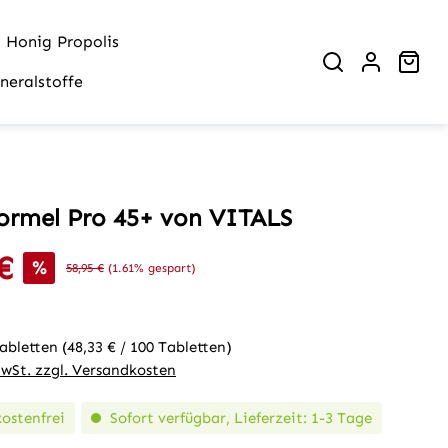
Honig Propolis
War
neralstoffe
ormel Pro 45+ von VITALS
€
is:
%
Regulärer Preis:
58,95 €
(1.61% gespart)
Tabletten
(48,33 € / 100 Tabletten)
MwSt. zzgl. Versandkosten
ostenfrei
Sofort verfügbar, Lieferzeit: 1-3 Tage