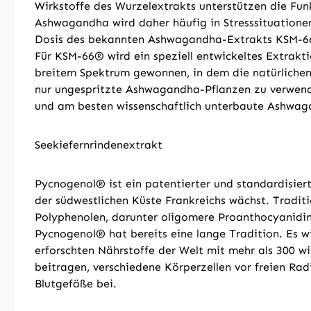
Wirkstoffe des Wurzelextrakts unterstützen die F
Ashwagandha wird daher häufig in Stresssituationen
Dosis des bekannten Ashwagandha-Extrakts KSM-66® 
Für KSM-66® wird ein speziell entwickeltes Extrakt
breitem Spektrum gewonnen, in dem die natürlichen 
nur ungespritzte Ashwagandha-Pflanzen zu verwende
und am besten wissenschaftlich unterbaute Ashwag
Seekiefernrindenextrakt
Pycnogenol® ist ein patentierter und standardisiert
der südwestlichen Küste Frankreichs wächst. Tradit
Polyphenolen, darunter oligomere Proanthocyanidin
Pycnogenol® hat bereits eine lange Tradition. Es w
erforschten Nährstoffe der Welt mit mehr als 300 w
beitragen, verschiedene Körperzellen vor freien Rad
Blutgefäße bei.