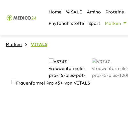
m Hauptinhalt springen
Zur Suche springen
Zur Hauptnavigation springen
Home
% SALE
Amino
Proteine
Phytonährstoffe
Sport
Marken
Marken
VITALS
Bildergalerie überspringen