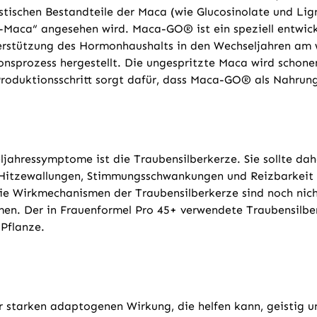
istischen Bestandteile der Maca (wie Glucosinolate und L
n-Maca“ angesehen wird. Maca-GO® ist ein speziell entwi
nterstützung des Hormonhaushalts in den Wechseljahren am
onsprozess hergestellt. Die ungespritzte Maca wird schon
 Produktionsschritt sorgt dafür, dass Maca-GO® als Nahrun
hressymptome ist die Traubensilberkerze. Sie sollte dahe
Hitzewallungen, Stimmungsschwankungen und Reizbarkeit h
ie Wirkmechanismen der Traubensilberkerze sind noch nicht
n. Der in Frauenformel Pro 45+ verwendete Traubensilberk
Pflanze.
starken adaptogenen Wirkung, die helfen kann, geistig un