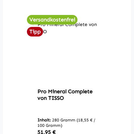
Versandkostenfrei
Tipp
Pro Mineral Complete
von TISSO
Inhalt:
280 Gramm
(18,55 € /
100 Gramm)
Regulärer Preis:
51,95 €