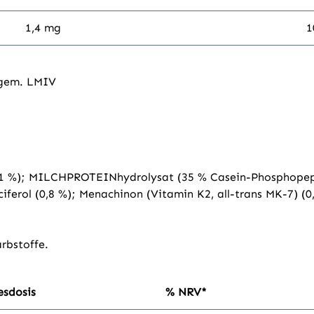
1,4 mg
1
, gem. LMIV
,1 %); MILCHPROTEINhydrolysat (35 % Casein-Phosphopeptid
iferol (0,8 %); Menachinon (Vitamin K2, all-trans MK-7) (0
rbstoffe.
esdosis
% NRV*