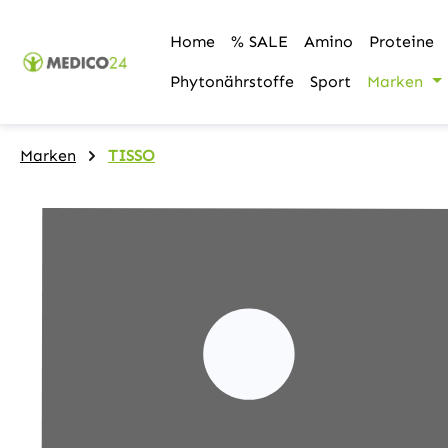
m Hauptinhalt springen
Zur Suche springen
Zur Hauptnavigation springen
Home
% SALE
Amino
Proteine
Phytonährstoffe
Sport
Marken
Marken
TISSO
Bildergalerie überspringen