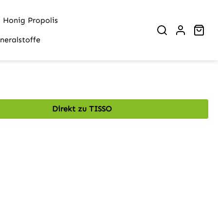
Honig Propolis
War
neralstoffe
Direkt zu TISSO