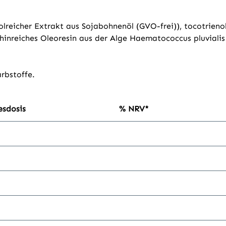
lreicher Extrakt aus Sojabohnenöl (GVO-frei)), tocotrienol
inreiches Oleoresin aus der Alge Haematococcus pluvialis
rbstoffe.
esdosis
% NRV*