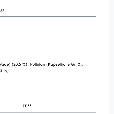
00
e) (30,5 %); Pullulan (Kapselhülle Gr. 0);
,3 %)
IE**