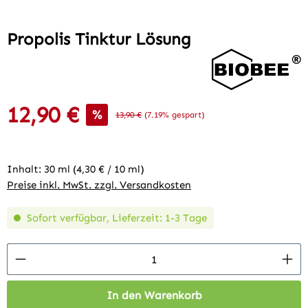
Propolis Tinktur Lösung
12,90 €
Verkaufspreis:
%
Regulärer Preis:
13,90 €
(7.19% gespart)
Inhalt:
30 ml
(4,30 € / 10 ml)
Preise inkl. MwSt. zzgl. Versandkosten
Sofort verfügbar, Lieferzeit: 1-3 Tage
Produkt Anzahl: Gib den gewünschten Wert 
In den Warenkorb