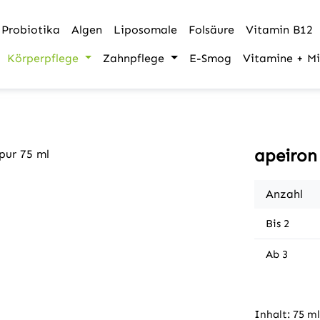
Probiotika
Algen
Liposomale
Folsäure
Vitamin B12
Körperpflege
Zahnpflege
E-Smog
Vitamine + Mi
apeiron
Anzahl
Bis
2
Ab
3
Inhalt:
75 ml