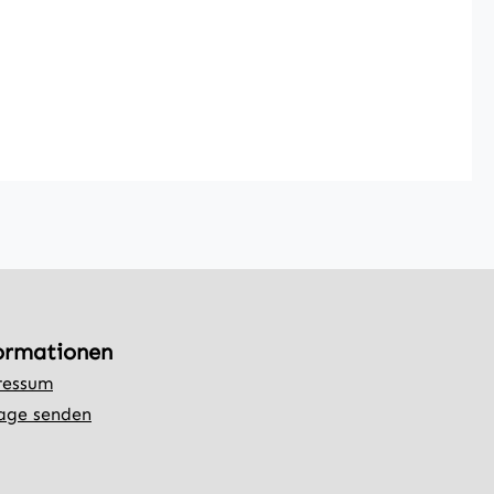
ormationen
ressum
age senden