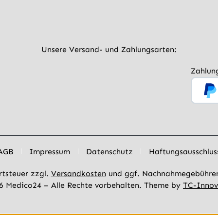
 die
anft
fernen
nd
che
Unsere Versand- und Zahlungsarten:
äge.
e des
Zahlun
umes,
l und
 wirken
 und
erursac
AGB
Impressum
Datenschutz
Haftungsausschlus
en
n.
rtsteuer zzgl.
Versandkosten
und ggf. Nachnahmegebühren,
sche
6 Medico24 – Alle Rechte vorbehalten. Theme by
TC-Innov
z,
fel