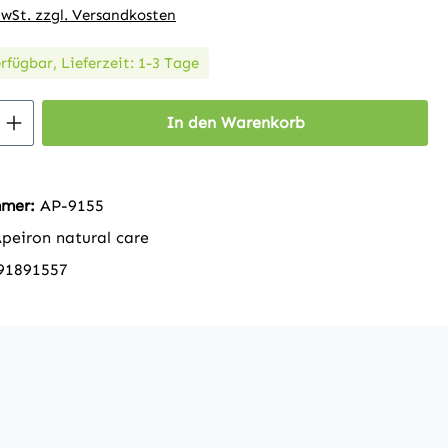
MwSt. zzgl. Versandkosten
rfügbar, Lieferzeit: 1-3 Tage
 Anzahl: Gib den gewünschten Wert ein 
In den Warenkorb
mmer:
AP-9155
peiron natural care
91891557