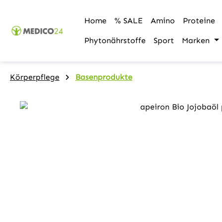
m Hauptinhalt springen
Zur Suche springen
Zur Hauptnavigation springen
Home
% SALE
Amino
Proteine
Phytonährstoffe
Sport
Marken
Körperpflege
Basenprodukte
Bildergalerie überspringen