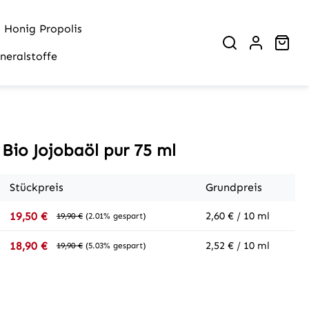
Honig Propolis
War
neralstoffe
 Bio Jojobaöl pur 75 ml
Stückpreis
Grundpreis
2,60 € / 10 ml
19,50 €
19,90 €
(2.01% gespart)
2,52 € / 10 ml
18,90 €
19,90 €
(5.03% gespart)