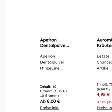
Apeiron
Aurom
Dentalpulver
Kräute
Minze
Zahnc
Apeiron
mit 24
Letzte
ayurve
Dentalpulver
Chance:
n
MinzeEine
Artikel
Pflanz
wunderbare,
verabsc
akten,
milde
sich bal
Inhalt:
7
Zahnpflege zur
unsere
Inhalt:
40
(6,60 € /
Gramm
(1,05 € /
sanften
Sortime
Verkauf
4,95 €
10 Gramm)
Reinigung von
Kräuter
Regulärer Preis:
Ab
8,00 €
(17.5% ges
empfindlichem
Zahncr
Preise inkl.
Preise in
Zahnfleisch
ürliche 