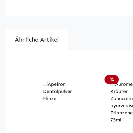
Ähnliche Artikel
Produktgalerie überspringen
Rabatt
%