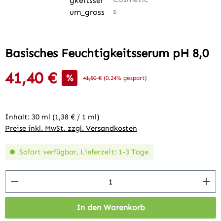
Basisches Feuchtigkeitsserum pH 8,0
41,40 €
Verkaufspreis:
%
Regulärer Preis:
41,50 €
(0.24% gespart)
Inhalt:
30 ml
(1,38 € / 1 ml)
Preise inkl. MwSt. zzgl. Versandkosten
Sofort verfügbar, Lieferzeit: 1-3 Tage
Produkt Anzahl: Gib den gewünschten Wert 
In den Warenkorb