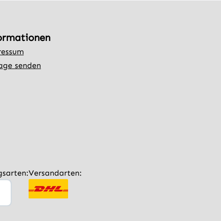
ormationen
ressum
age senden
gsarten:
Versandarten: