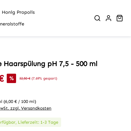
Honig Propolis
War
neralstoffe
e Haarspülung pH 7,5 - 500 ml
€
is:
%
Regulärer Preis:
32,50 €
(7.69% gespart)
ml
(6,00 € / 100 ml)
MwSt. zzgl. Versandkosten
rfügbar, Lieferzeit: 1-3 Tage