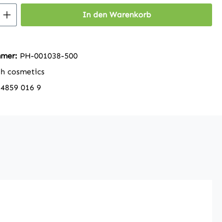
 Anzahl: Gib den gewünschten Wert ein 
In den Warenkorb
mmer:
PH-001038-500
h cosmetics
24859 016 9