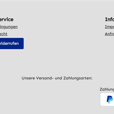
ervice
Inf
ingungen
Imp
echt
Anfr
widerrufen
Unsere Versand- und Zahlungsarten:
Zahlun