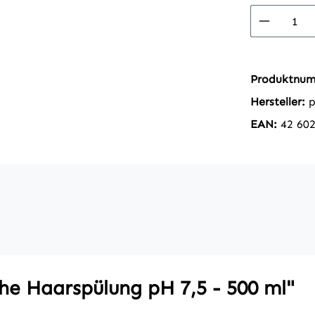
Produkt
Produktnu
Hersteller:
p
EAN:
42 60
he Haarspülung pH 7,5 - 500 ml"