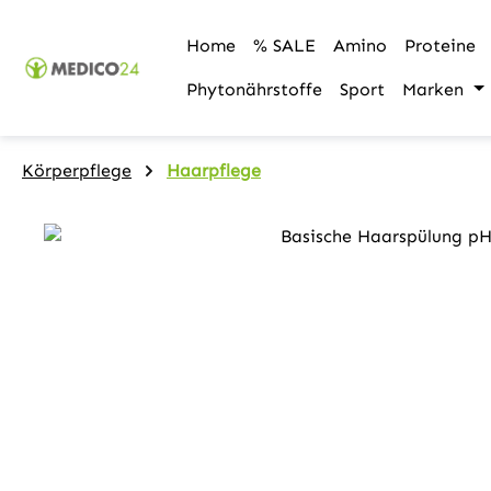
m Hauptinhalt springen
Zur Suche springen
Zur Hauptnavigation springen
Home
% SALE
Amino
Proteine
Phytonährstoffe
Sport
Marken
Körperpflege
Haarpflege
Bildergalerie überspringen