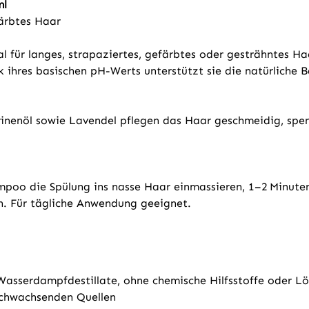
ml
färbtes Haar
 für langes, strapaziertes, gefärbtes oder gesträhntes Haa
 ihres basischen pH-Werts unterstützt sie die natürliche 
nenöl sowie Lavendel pflegen das Haar geschmeidig, spen
o die Spülung ins nasse Haar einmassieren, 1–2 Minuten 
 Für tägliche Anwendung geeignet.
 Wasserdampfdestillate, ohne chemische Hilfsstoffe oder L
nachwachsenden Quellen