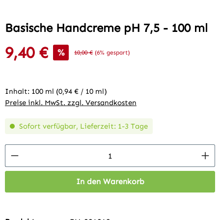
Basische Handcreme pH 7,5 - 100 ml
9,40 €
Verkaufspreis:
%
Regulärer Preis:
10,00 €
(6% gespart)
Inhalt:
100 ml
(0,94 € / 10 ml)
Preise inkl. MwSt. zzgl. Versandkosten
Sofort verfügbar, Lieferzeit: 1-3 Tage
Produkt Anzahl: Gib den gewünschten Wert 
In den Warenkorb