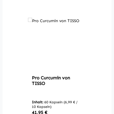
Pro Curcumin von
TISSO
Inhalt:
60 Kapseln
(6,99 € /
10 Kapseln)
Regulärer Preis:
41,95 €