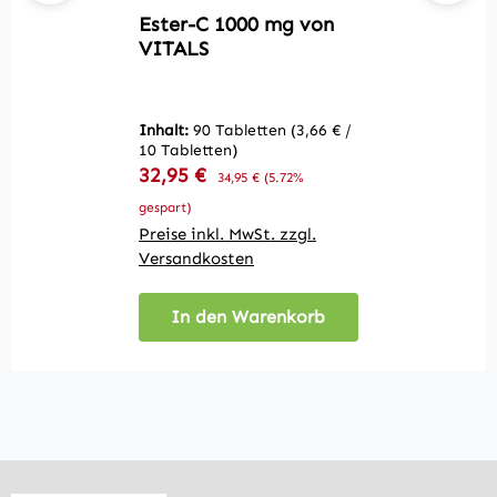
Ester-C 1000 mg von
M
VITALS
(
V
Inhalt:
90 Tabletten
(3,66 € /
In
10 Tabletten)
/ 
Verkaufspreis:
V
32,95 €
Regulärer Preis:
2
34,95 €
(5.72%
gespart)
ge
Preise inkl. MwSt. zzgl.
Pr
Versandkosten
V
In den Warenkorb