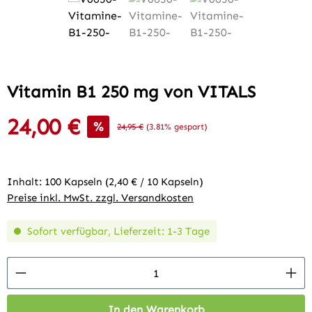
Vitamin B1 250 mg von VITALS
24,00 €
Verkaufspreis:
%
Regulärer Preis:
24,95 €
(3.81% gespart)
Inhalt:
100 Kapseln
(2,40 € / 10 Kapseln)
Preise inkl. MwSt. zzgl. Versandkosten
Sofort verfügbar, Lieferzeit: 1-3 Tage
Produkt Anzahl: Gib den gewünschten Wert 
In den Warenkorb