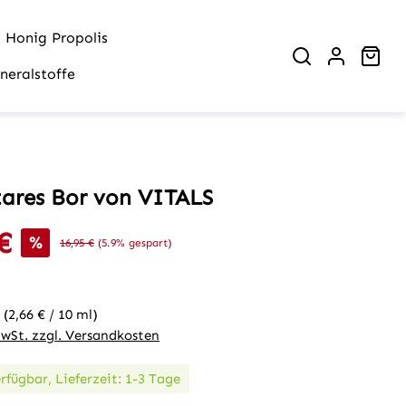
Honig Propolis
War
neralstoffe
ares Bor von VITALS
€
is:
%
Regulärer Preis:
16,95 €
(5.9% gespart)
l
(2,66 € / 10 ml)
MwSt. zzgl. Versandkosten
rfügbar, Lieferzeit: 1-3 Tage