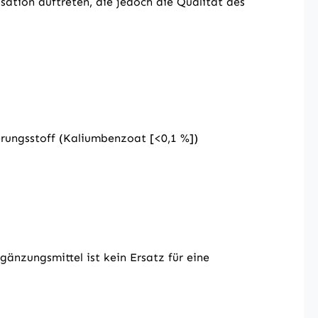
sation auftreten, die jedoch die Qualität des
rungsstoff (Kaliumbenzoat [<0,1 %])
nzungsmittel ist kein Ersatz für eine