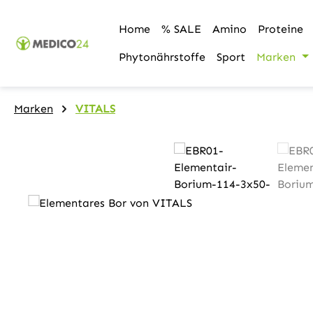
m Hauptinhalt springen
Zur Suche springen
Zur Hauptnavigation springen
Home
% SALE
Amino
Proteine
Phytonährstoffe
Sport
Marken
Marken
VITALS
Bildergalerie überspringen