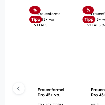
Rabatt
Rabatt
%
%
Tipp
Tipp
Frauenformel
Frauen
Pro 45+ von
Pro 45
VITALS
VITAL
FRAUENFORM
MHD