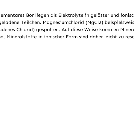
mentares Bor liegen als Elektrolyte in gelöster und ionisc
 geladene Teilchen. Magnesiumchlorid (MgCl2) beispielswei
adenes Chlorid) gespalten. Auf diese Weise kommen Mineral
. Mineralstoffe in ionischer Form sind daher leicht zu res