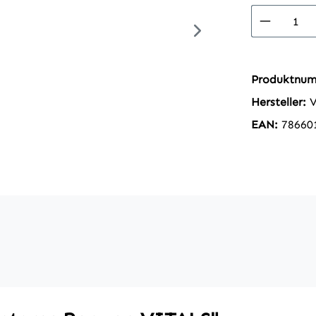
Produkt
Produktnu
Hersteller:
EAN:
78660