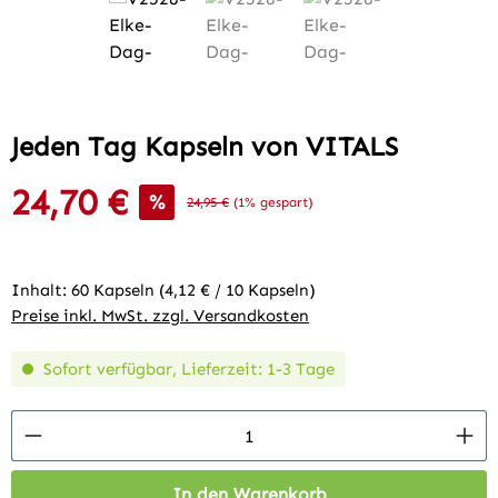
Jeden Tag Kapseln von VITALS
24,70 €
Verkaufspreis:
%
Regulärer Preis:
24,95 €
(1% gespart)
Inhalt:
60 Kapseln
(4,12 € / 10 Kapseln)
Preise inkl. MwSt. zzgl. Versandkosten
Sofort verfügbar, Lieferzeit: 1-3 Tage
Produkt Anzahl: Gib den gewünschten Wert 
In den Warenkorb