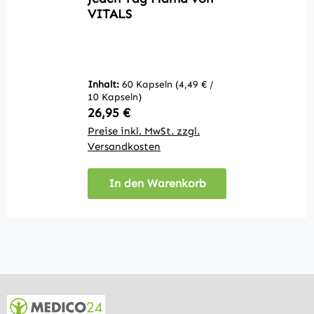
VITALS
V
Inhalt:
60 Kapseln
(4,49 € /
In
10 Kapseln)
10
Regulärer Preis:
R
26,95 €
A
Preise inkl. MwSt. zzgl.
Pr
Versandkosten
V
In den Warenkorb