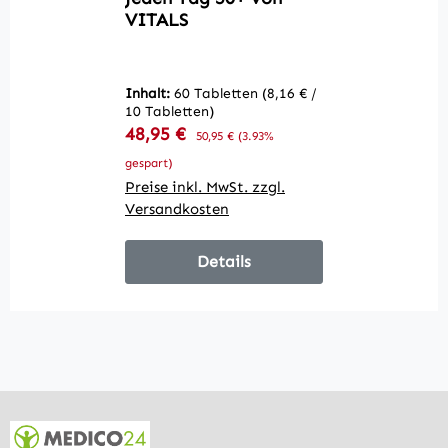
VITALS
m
F
Inhalt:
60 Tabletten
(8,16 € /
10 Tabletten)
In
Verkaufspreis:
48,95 €
Regulärer Preis:
50,95 €
(3.93%
10
R
4
gespart)
Preise inkl. MwSt. zzgl.
Pr
Versandkosten
V
Details