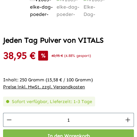
Jeden Tag Pulver von VITALS
38,95 €
Verkaufspreis:
%
Regulärer Preis:
40,95 €
(4.88% gespart)
Inhalt:
250 Gramm
(15,58 € / 100 Gramm)
Preise inkl. MwSt. zzgl. Versandkosten
Sofort verfügbar, Lieferzeit: 1-3 Tage
Produkt Anzahl: Gib den gewünschten Wert 
In den Warenkorb