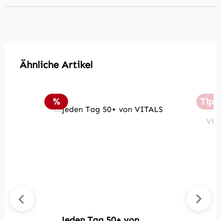
Produktgalerie überspringen
Ähnliche Artikel
Rabatt
%
Tipp
Jeden Tag 50+ von
J