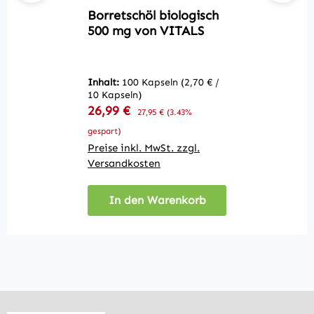
Borretschöl biologisch
Q
500 mg von VITALS
V
Inhalt:
100 Kapseln
(2,70 € /
In
10 Kapseln)
10
Verkaufspreis:
V
26,99 €
Regulärer Preis:
2
27,95 €
(3.43%
gespart)
ge
Preise inkl. MwSt. zzgl.
Pr
Versandkosten
V
In den Warenkorb