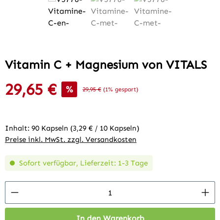
Vitamin C + Magnesium von VITALS
29,65 €
Verkaufspreis:
%
Regulärer Preis:
29,95 €
(1% gespart)
Inhalt:
90 Kapseln
(3,29 € / 10 Kapseln)
Preise inkl. MwSt. zzgl. Versandkosten
Sofort verfügbar, Lieferzeit: 1-3 Tage
Produkt Anzahl: Gib den gewünschten Wert 
In den Warenkorb