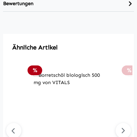
Bewertungen
Produktgalerie überspringen
Ähnliche Artikel
Rabatt
Rab
%
%