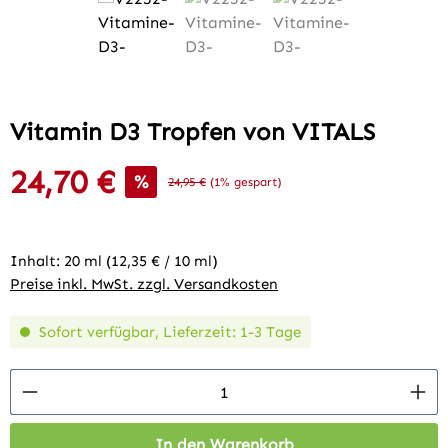
Vitamin D3 Tropfen von VITALS
24,70 €
Verkaufspreis:
%
Regulärer Preis:
24,95 €
(1% gespart)
Inhalt:
20 ml
(12,35 € / 10 ml)
Preise inkl. MwSt. zzgl. Versandkosten
Sofort verfügbar, Lieferzeit: 1-3 Tage
Produkt Anzahl: Gib den gewünschten Wert 
In den Warenkorb