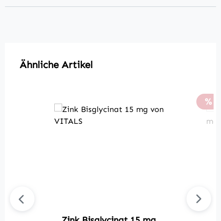
Produktgalerie überspringen
Ähnliche Artikel
Rab
%
Zink Bisglycinat 15 mg
B