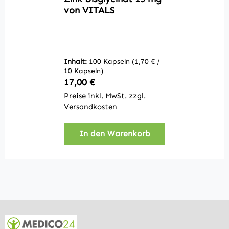
von VITALS
5
In
10
Inhalt:
100 Kapseln
(1,70 € /
V
2
10 Kapseln)
Regulärer Preis:
17,00 €
ge
Preise inkl. MwSt. zzgl.
Pr
Versandkosten
V
In den Warenkorb