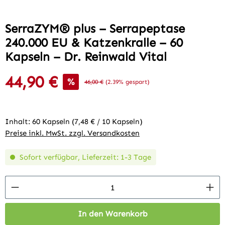
SerraZYM® plus – Serrapeptase
240.000 EU & Katzenkralle – 60
Kapseln – Dr. Reinwald Vital
44,90 €
Verkaufspreis:
%
Regulärer Preis:
46,00 €
(2.39% gespart)
Inhalt:
60 Kapseln
(7,48 € / 10 Kapseln)
Preise inkl. MwSt. zzgl. Versandkosten
Sofort verfügbar, Lieferzeit: 1-3 Tage
Produkt Anzahl: Gib den gewünschten Wert 
In den Warenkorb