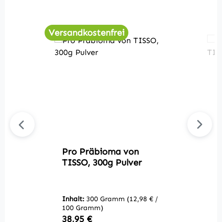
Versandkostenfrei
Pro Präbioma von
P
TISSO, 300g Pulver
v
Inhalt:
300 Gramm
(12,98 € /
In
100 Gramm)
10
Regulärer Preis:
R
38,95 €
4