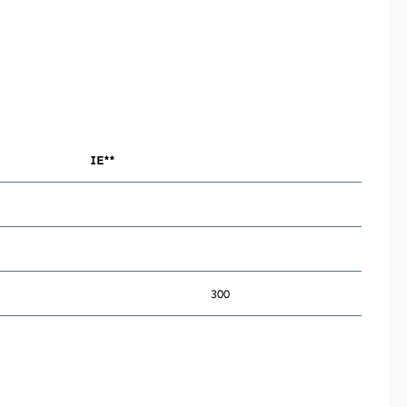
IE**
300