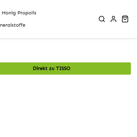
Honig Propolis
War
neralstoffe
Direkt zu TISSO