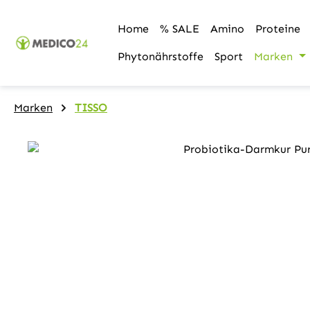
m Hauptinhalt springen
Zur Suche springen
Zur Hauptnavigation springen
Home
% SALE
Amino
Proteine
Phytonährstoffe
Sport
Marken
Marken
TISSO
Bildergalerie überspringen