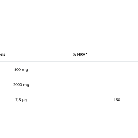
sis
% NRV*
400 mg
2000 mg
7,5 μg
150