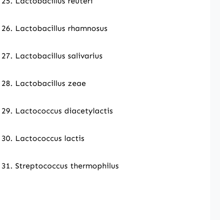
25. Lactobacillus reuteri
26. Lactobacillus rhamnosus
27. Lactobacillus salivarius
28. Lactobacillus zeae
29. Lactococcus diacetylactis
30. Lactococcus lactis
31. Streptococcus thermophilus