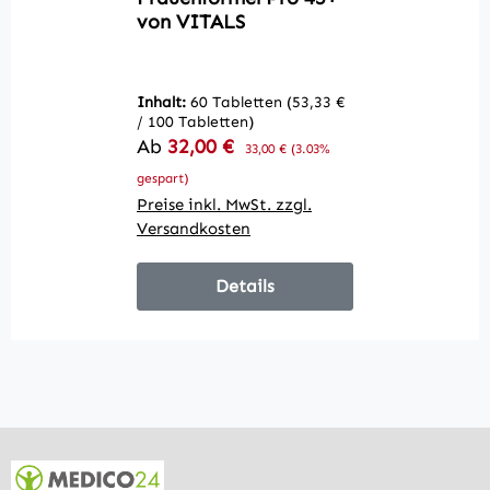
von VITALS
v
Inhalt:
60 Tabletten
(53,33 €
In
/ 100 Tabletten)
/ 
Verkaufspreis:
V
Ab
32,00 €
Regulärer Preis:
1
33,00 €
(3.03%
gespart)
ge
Preise inkl. MwSt. zzgl.
Pr
Versandkosten
V
Details