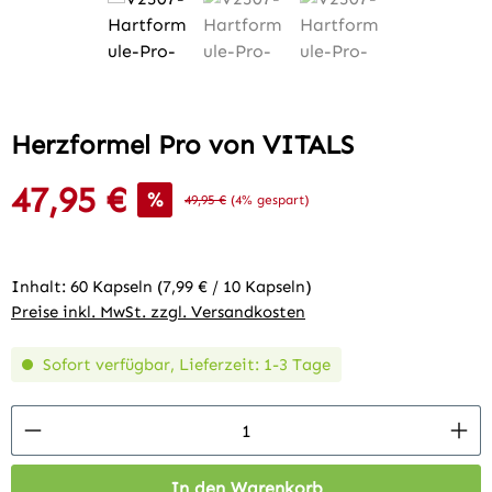
Herzformel Pro von VITALS
47,95 €
Verkaufspreis:
%
Regulärer Preis:
49,95 €
(4% gespart)
Inhalt:
60 Kapseln
(7,99 € / 10 Kapseln)
Preise inkl. MwSt. zzgl. Versandkosten
Sofort verfügbar, Lieferzeit: 1-3 Tage
Produkt Anzahl: Gib den gewünschten Wert 
In den Warenkorb