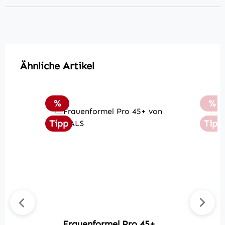
Produktgalerie überspringen
Ähnliche Artikel
Rabatt
Rab
%
%
Tipp
Tipp
Frauenformel Pro 45+
F