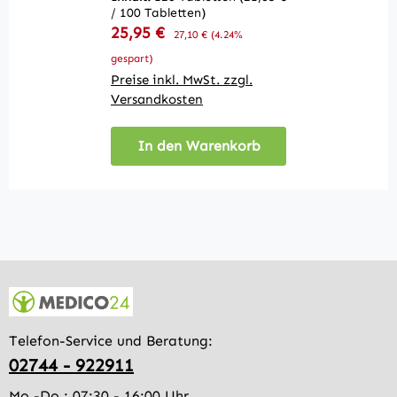
/ 100 Tabletten)
In
Verkaufspreis:
25,95 €
Regulärer Preis:
27,10 €
(4.24%
10
V
3
gespart)
Preise inkl. MwSt. zzgl.
Pr
Versandkosten
V
In den Warenkorb
Telefon-Service und Beratung:
02744 - 922911
Mo.-Do.: 07:30 - 16:00 Uhr